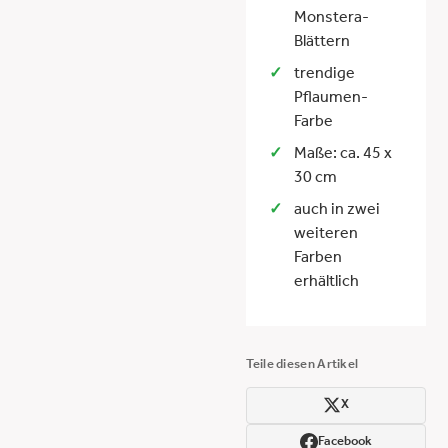
Monstera-
Blättern
trendige
Pflaumen-
Farbe
Maße: ca. 45 x
30 cm
auch in zwei
weiteren
Farben
erhältlich
Teile diesen Artikel
X
Facebook