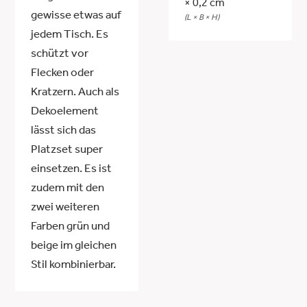
× 0,2 cm
gewisse etwas auf
(L × B × H)
jedem Tisch. Es
schützt vor
Flecken oder
Kratzern. Auch als
Dekoelement
lässt sich das
Platzset super
einsetzen. Es ist
zudem mit den
zwei weiteren
Farben grün und
beige im gleichen
Stil kombinierbar.