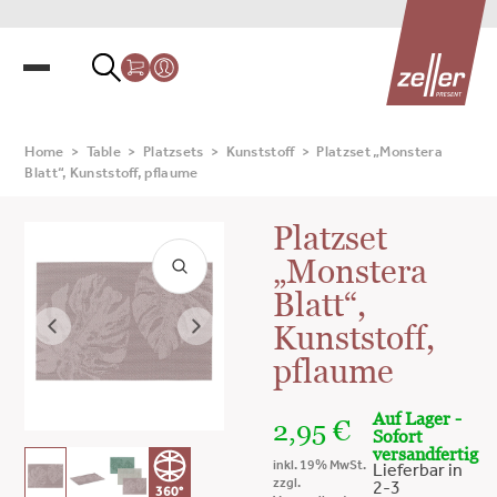
Home
>
Table
>
Platzsets
>
Kunststoff
>
Platzset „Monstera
Blatt“, Kunststoff, pflaume
Platzset
„Monstera
Blatt“,
Kunststoff,
pflaume
Auf Lager -
2,95
€
Sofort
versandfertig
inkl. 19% MwSt.
Lieferbar in
zzgl.
2-3
360°