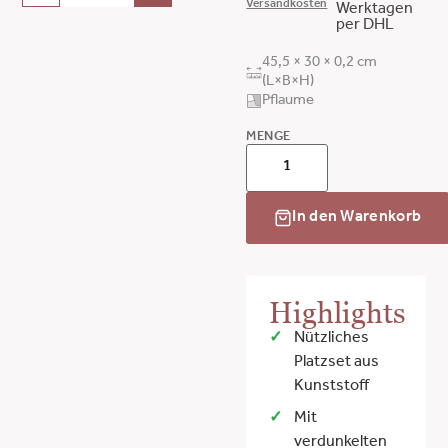
Versandkosten
Werktagen
per DHL
45,5 × 30 × 0,2 cm
(L×B×H)
Pflaume
MENGE
In den Warenkorb
Highlights
Nützliches
Platzset aus
Kunststoff
Mit
verdunkelten