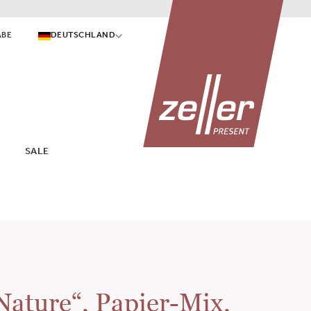
ABE
DEUTSCHLAND
SALE
„Nature“, Papier-Mix,