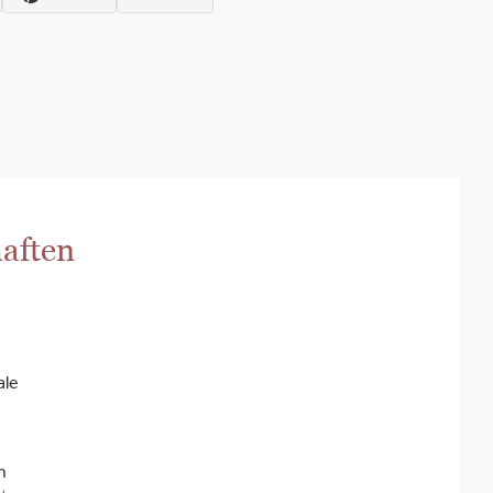
aften
ale
m