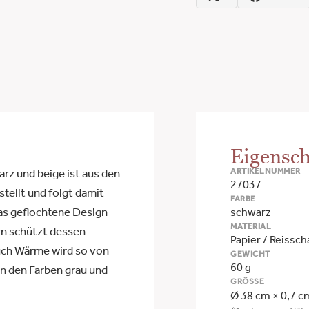
Eigensch
ARTIKELNUMMER
rz und beige ist aus den
27037
stellt und folgt damit
FARBE
s geflochtene Design
schwarz
MATERIAL
rn schützt dessen
Papier / Reissch
uch Wärme wird so von
GEWICHT
60 g
in den Farben grau und
GRÖSSE
Ø 38 cm × 0,7 c