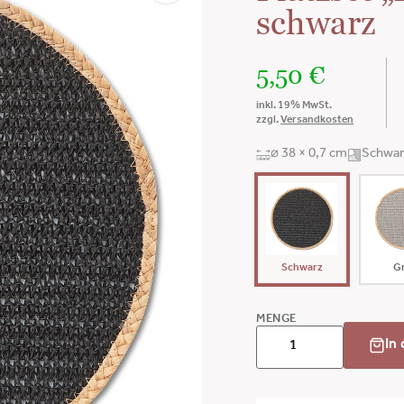
schwarz
5,50
€
inkl. 19% MwSt.
zzgl.
Versandkosten
⌀ 38 × 0,7 cm
Schwar
Schwarz
G
MENGE
In