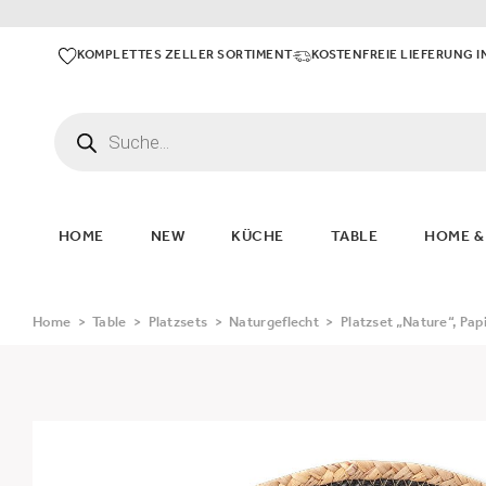
KOMPLETTES ZELLER SORTIMENT
KOSTENFREIE LIEFERUNG I
HOME
NEW
KÜCHE
TABLE
HOME &
Home
>
Table
>
Platzsets
>
Naturgeflecht
>
Platzset „Nature“, Pap