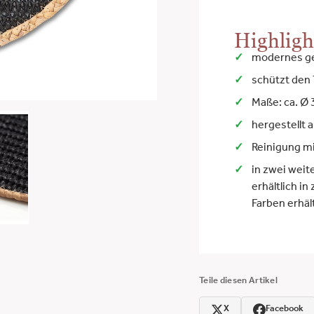
Highligh
modernes ge
schützt den 
Maße: ca. Ø
hergestellt 
Reinigung m
in zwei weit
erhältlich in
Farben erhält
Teile diesen Artikel
X
Facebook