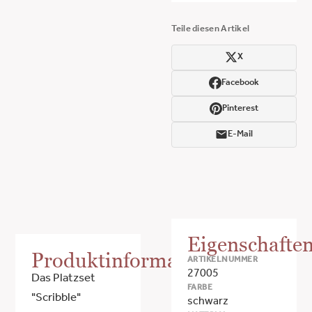
Teile diesen Artikel
X
Facebook
Pinterest
E-Mail
Eigenschafte
Produktinformationen
ARTIKELNUMMER
27005
Das Platzset
FARBE
"Scribble"
schwarz