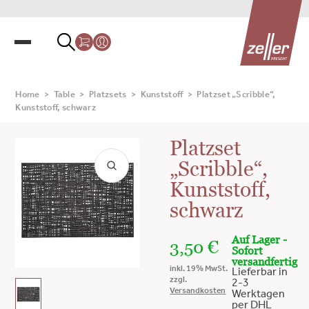
Home
>
Table
>
Platzsets
>
Kunststoff
>
Platzset „Scribble“,
Kunststoff, schwarz
Platzset
„Scribble“,
Kunststoff,
schwarz
Auf Lager -
3,50
€
Sofort
versandfertig
inkl. 19% MwSt.
Lieferbar in
zzgl.
2-3
Versandkosten
Werktagen
per DHL