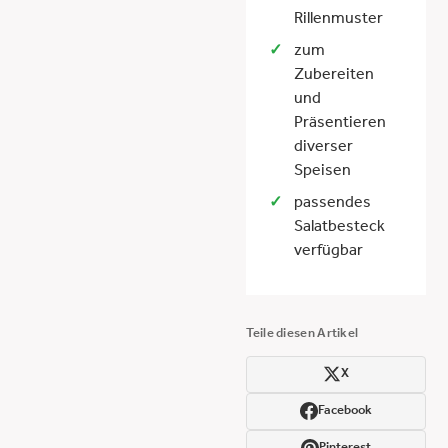
Rillenmuster
zum
Zubereiten
und
Präsentieren
diverser
Speisen
passendes
Salatbesteck
verfügbar
Teile diesen Artikel
X
Facebook