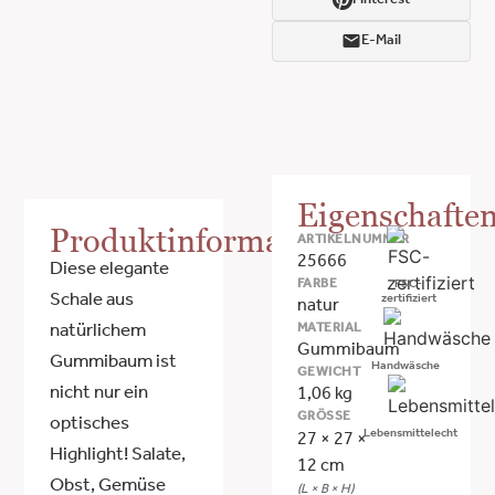
Pinterest
E-Mail
Eigenschafte
Produktinformationen
ARTIKELNUMMER
25666
Diese elegante
FARBE
FSC-
Schale aus
zertifiziert
natur
MATERIAL
natürlichem
Gummibaum
Gummibaum ist
Handwäsche
GEWICHT
nicht nur ein
1,06 kg
GRÖSSE
optisches
Lebensmittelecht
27 × 27 ×
Highlight! Salate,
12 cm
Obst, Gemüse
(L × B × H)