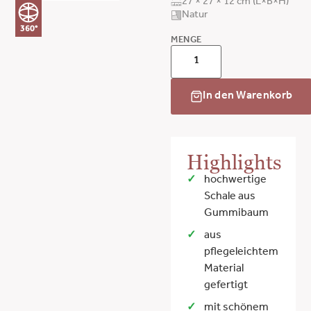
27 × 27 × 12 cm (L×B×H)
Natur
360°
MENGE
In den Warenkorb
Highlights
hochwertige
Schale aus
Gummibaum
aus
pflegeleichtem
Material
gefertigt
mit schönem