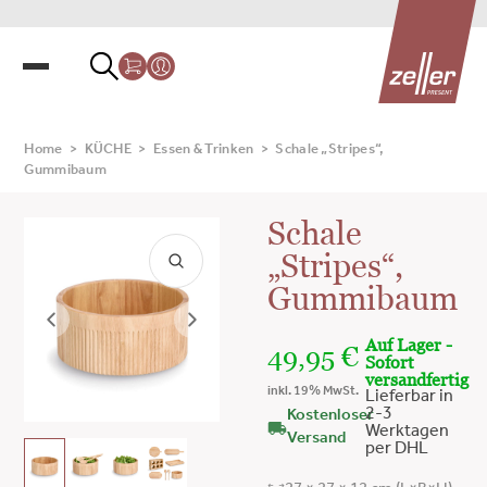
Home
>
KÜCHE
>
Essen & Trinken
>
Schale „Stripes“,
Gummibaum
Schale
„Stripes“,
Gummibaum
Auf Lager -
49,95
€
Sofort
versandfertig
inkl. 19% MwSt.
Lieferbar in
2-3
Kostenloser
Werktagen
Versand
per DHL