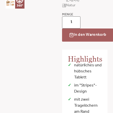
(L×B×H)
Natur
360°
MENGE
In den Warenkorb
Highlights
natürliches und
hübsches
Tablett
im "Stripes"-
Design
mit zwei
Tragelöchern
am Rand