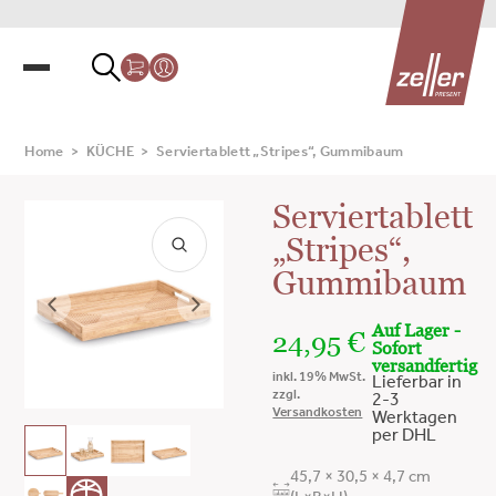
Home
>
KÜCHE
>
Serviertablett „Stripes“, Gummibaum
Serviertablett
„Stripes“,
Gummibaum
Auf Lager -
24,95
€
Sofort
versandfertig
inkl. 19% MwSt.
Lieferbar in
zzgl.
2-3
Versandkosten
Werktagen
per DHL
45,7 × 30,5 × 4,7 cm