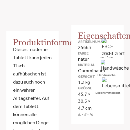
Eigenschafte
Produktinformationen
ARTIKELNUMMER
25663
Dieses moderne
FARBE
FSC-
Tablett kann jeden
zertifiziert
natur
MATERIAL
Tisch
Gummibaum
aufhübschen ist
Handwäsche
GEWICHT
dazu auch noch
1,2 kg
GRÖSSE
ein wahrer
Lebensmittelecht
45,7 ×
Alltagshelfer. Auf
30,5 ×
dem Tablett
4,7 cm
können alle
(L × B × H)
möglichen Dinge