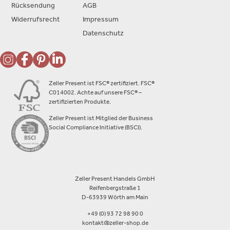
Rücksendung
AGB
Widerrufsrecht
Impressum
Datenschutz
Zeller Present ist FSC® zertifiziert. FSC®
C014002. Achte auf unsere FSC® –
zertifizierten Produkte.
Zeller Present ist Mitglied der Business
Social Compliance Initiative (BSCI).
Zeller Present Handels GmbH
Reifenbergstraße 1
D-63939 Wörth am Main
+49 (0) 93 72 98 90 0
kontakt@zeller-shop.de