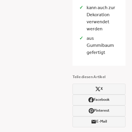
kann auch zur
Dekoration
verwendet
werden
aus
Gummibaum
gefertigt
Teile diesen Artikel
X
Facebook
Pinterest
E-Mail