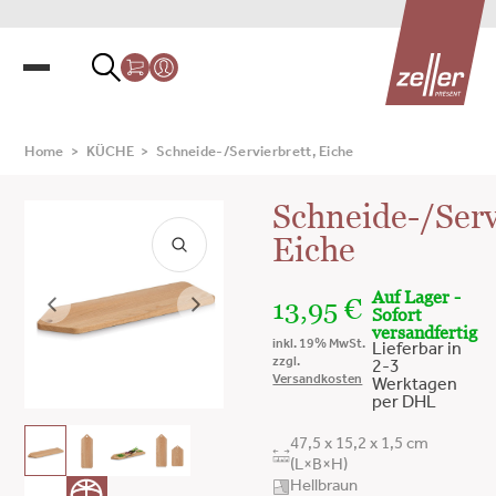
Home
>
KÜCHE
>
Schneide-/Servierbrett, Eiche
Schneide-/Serv
Eiche
Auf Lager -
13,95
€
Sofort
versandfertig
inkl. 19% MwSt.
Lieferbar in
zzgl.
2-3
Versandkosten
Werktagen
per DHL
47,5 x 15,2 x 1,5 cm
(L×B×H)
Hellbraun