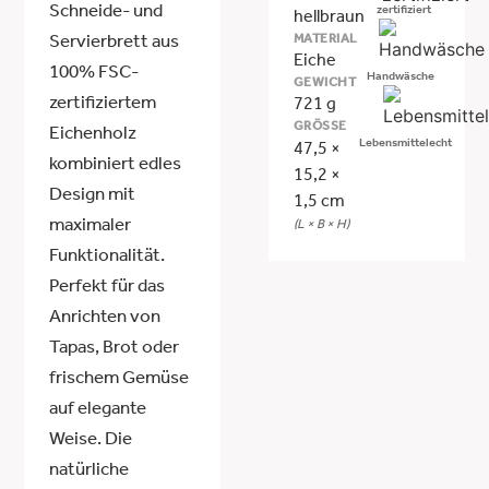
Schneide- und
zertifiziert
hellbraun
MATERIAL
Servierbrett aus
Eiche
100% FSC-
Handwäsche
GEWICHT
zertifiziertem
721 g
GRÖSSE
Eichenholz
Lebensmittelecht
47,5 ×
kombiniert edles
15,2 ×
Design mit
1,5 cm
maximaler
(L × B × H)
Funktionalität.
Perfekt für das
Anrichten von
Tapas, Brot oder
frischem Gemüse
auf elegante
Weise. Die
natürliche