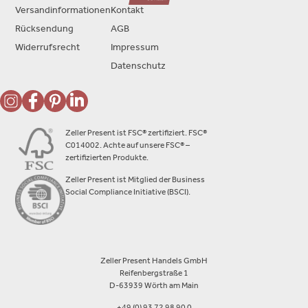
Versandinformationen
Kontakt
Rücksendung
AGB
Widerrufsrecht
Impressum
Datenschutz
Zeller Present ist FSC® zertifiziert. FSC®
C014002. Achte auf unsere FSC® –
zertifizierten Produkte.
Zeller Present ist Mitglied der Business
Social Compliance Initiative (BSCI).
Zeller Present Handels GmbH
Reifenbergstraße 1
D-63939 Wörth am Main