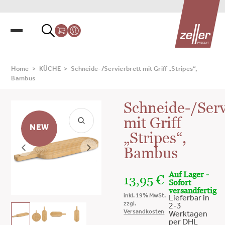
Home
>
KÜCHE
>
Schneide-/Servierbrett mit Griff „Stripes“,
Bambus
Schneide-/Serv
mit Griff
NEW
„Stripes“,
Bambus
Auf Lager -
13,95
€
Sofort
versandfertig
inkl. 19% MwSt.
Lieferbar in
zzgl.
2-3
Versandkosten
Werktagen
per DHL