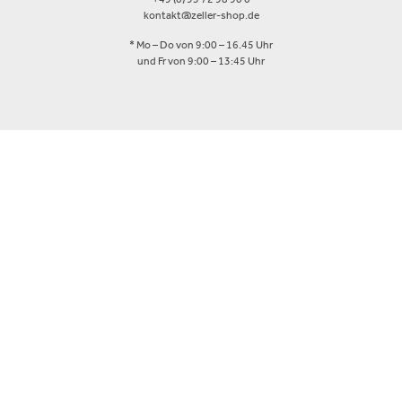
+49 (0) 93 72 98 90 0
kontakt@zeller-shop.de
* Mo – Do von 9:00 – 16.45 Uhr
und Fr von 9:00 – 13:45 Uhr