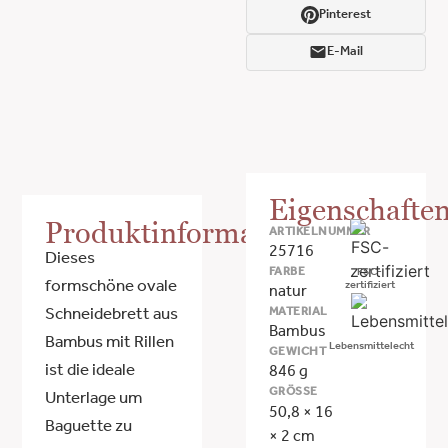
Pinterest
E-Mail
Eigenschafte
Produktinformationen
ARTIKELNUMMER
25716
Dieses
FARBE
FSC-
formschöne ovale
zertifiziert
natur
MATERIAL
Schneidebrett aus
Bambus
Bambus mit Rillen
Lebensmittelecht
GEWICHT
ist die ideale
846 g
GRÖSSE
Unterlage um
50,8 × 16
Baguette zu
× 2 cm