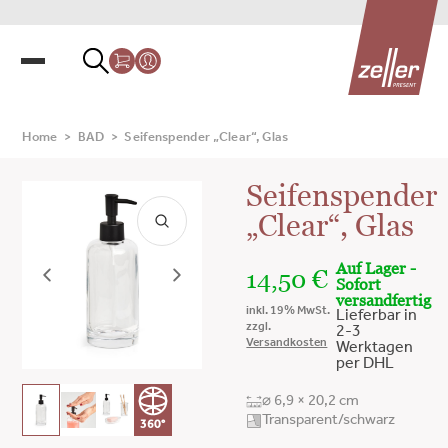
Home
>
BAD
>
Seifenspender „Clear“, Glas
Seifenspender
„Clear“, Glas
Auf Lager -
14,50
€
Sofort
versandfertig
inkl. 19% MwSt.
Lieferbar in
zzgl.
2-3
Versandkosten
Werktagen
per DHL
⌀ 6,9 × 20,2 cm
Transparent/schwarz
360°