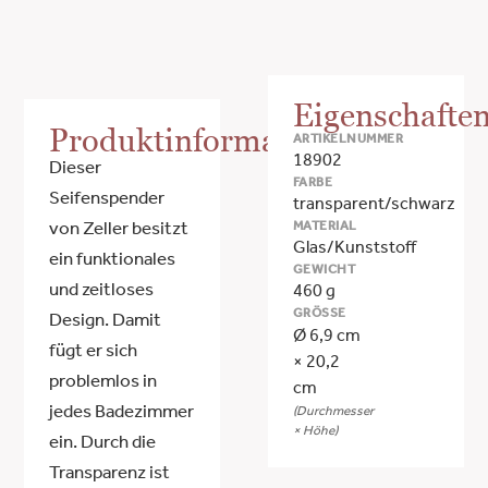
Eigenschafte
Produktinformationen
ARTIKELNUMMER
18902
Dieser
FARBE
Seifenspender
transparent/schwarz
MATERIAL
von Zeller besitzt
Glas/Kunststoff
ein funktionales
GEWICHT
und zeitloses
460 g
GRÖSSE
Design. Damit
Ø 6,9 cm
fügt er sich
× 20,2
problemlos in
cm
jedes Badezimmer
(Durchmesser
× Höhe)
ein. Durch die
Transparenz ist