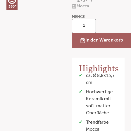
(L×B×H)
Mocca
360°
MENGE
In den Warenkorb
Highlights
ca. Ø 8,8x13,7
cm
Hochwertige
Keramik mit
soft-matter
Oberfläche
Trendfarbe
Mocca