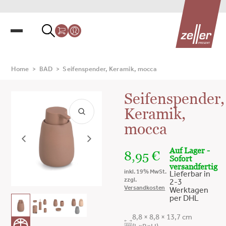
Home
>
BAD
>
Seifenspender, Keramik, mocca
Seifenspender,
Keramik,
mocca
Auf Lager -
8,95
€
Sofort
versandfertig
inkl. 19% MwSt.
Lieferbar in
zzgl.
2-3
Versandkosten
Werktagen
per DHL
8,8 × 8,8 × 13,7 cm