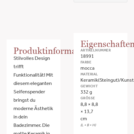
Eigenschafte
Produktinformationen
ARTIKELNUMMER
18991
Stilvolles Design
FARBE
trifft
mocca
MATERIAL
Funktionalität! Mit
Keramik(Steingut)/Kunst
diesem eleganten
GEWICHT
Seifenspender
332 g
GRÖSSE
bringst du
8,8 × 8,8
moderne Ästhetik
× 13,7
in dein
cm
Badezimmer. Die
(L × B × H)