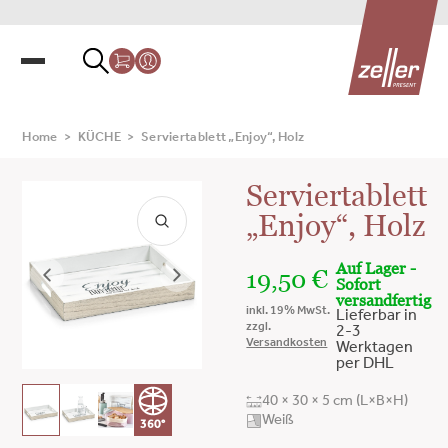
Home
>
KÜCHE
>
Serviertablett „Enjoy“, Holz
Serviertablett
„Enjoy“, Holz
Auf Lager -
19,50
€
Sofort
versandfertig
inkl. 19% MwSt.
Lieferbar in
zzgl.
2-3
Versandkosten
Werktagen
per DHL
40 × 30 × 5 cm (L×B×H)
Weiß
360°