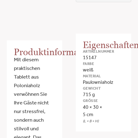
Eigenschafte
Produktinformationen
ARTIKELNUMMER
15147
Mit diesem
FARBE
praktischen
weiß
MATERIAL
Tablett aus
Paulowniaholz
Poloniaholz
GEWICHT
verwöhnen Sie
715 g
GRÖSSE
Ihre Gäste nicht
40 × 30 ×
nur stressfrei,
5 cm
sondern auch
(L × B × H)
stilvoll und