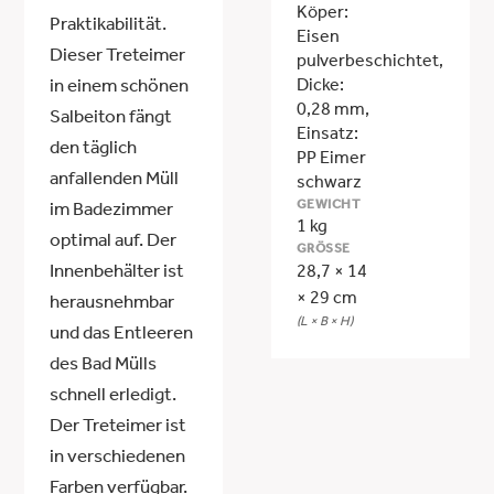
Köper:
Praktikabilität.
Eisen
Dieser Treteimer
pulverbeschichtet,
Dicke:
in einem schönen
0,28 mm,
Salbeiton fängt
Einsatz:
den täglich
PP Eimer
anfallenden Müll
schwarz
GEWICHT
im Badezimmer
1 kg
optimal auf. Der
GRÖSSE
Innenbehälter ist
28,7 × 14
× 29 cm
herausnehmbar
(L × B × H)
und das Entleeren
des Bad Mülls
schnell erledigt.
Der Treteimer ist
in verschiedenen
Farben verfügbar.