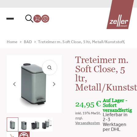
Home
>
BAD
>
Treteimer m. Soft Close, 5 ltr, Metall/Kunststoff,
Treteimer m.
Soft Close, 5
ltr,
Metall/Kunstst
Auf Lager -
24,95
€
Sofort
versandfertig
inkl. 19% MwSt.
Lieferbar in
zzgl.
2-3
Versandkosten
Werktagen
per DHL