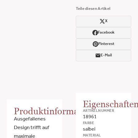
Teile diesen Artikel
X
Facebook
Pinterest
E-Mail
Eigenschafte
Produktinformationen
ARTIKELNUMMER
18961
Ausgefallenes
FARBE
Design trifft auf
salbei
MATERIAL
maximale