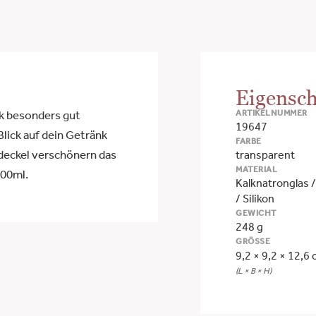
Eigensch
ARTIKELNUMMER
nk besonders gut
19647
Blick auf dein Getränk
FARBE
deckel verschönern das
transparent
MATERIAL
500ml.
Kalknatronglas 
/ Silikon
GEWICHT
248 g
GRÖSSE
9,2 × 9,2 × 12,6
(L × B × H)