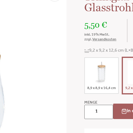
Glasstroh
5,50
€
inkl. 19% MwSt.
zzgl.
Versandkosten
9,2 x 9,2 x 12,6 cm (L×
8,9 x 8,9 x 16,4 cm
9,2 x
MENGE
In