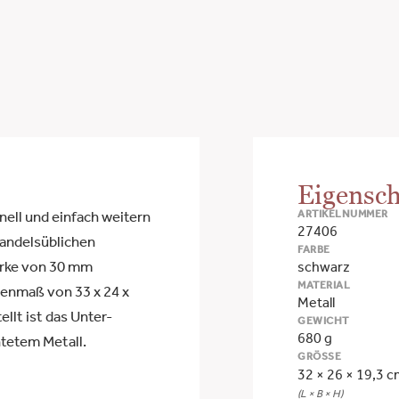
Eigensch
ARTIKELNUMMER
ell und einfach weitern
27406
handelsüblichen
FARBE
ärke von 30 mm
schwarz
MATERIAL
enmaß von 33 x 24 x
Metall
llt ist das Unter-
GEWICHT
680 g
tetem Metall.
GRÖSSE
32 × 26 × 19,3 
(L × B × H)