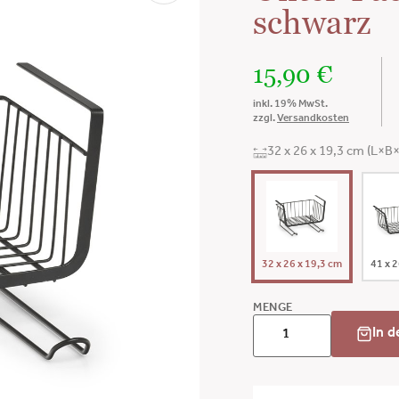
schwarz
15,90
€
inkl. 19% MwSt.
zzgl.
Versandkosten
32 x 26 x 19,3 cm (L×B
32 x 26 x 19,3 cm
41 x 
MENGE
In 