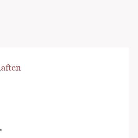
aften
cm