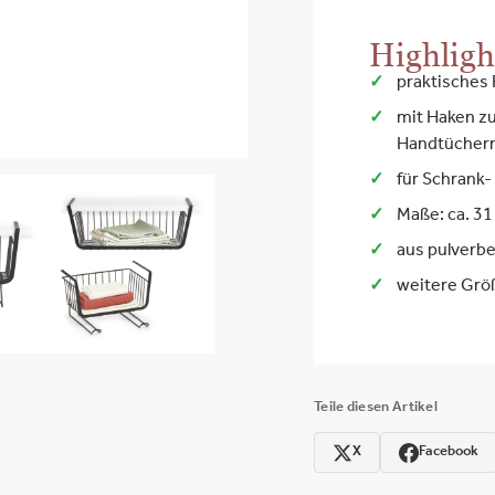
Highligh
praktisches
mit Haken z
Handtücher
für Schrank-
Maße: ca. 31
aus pulverb
weitere Größ
Teile diesen Artikel
X
Facebook