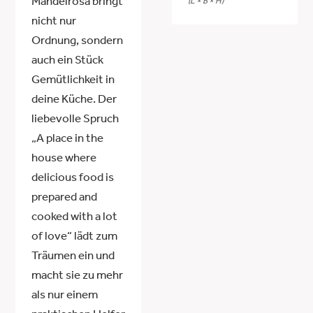
Mandelrosa bringt
(L × B × H)
nicht nur
Ordnung, sondern
auch ein Stück
Gemütlichkeit in
deine Küche. Der
liebevolle Spruch
„A place in the
house where
delicious food is
prepared and
cooked with a lot
of love“ lädt zum
Träumen ein und
macht sie zu mehr
als nur einem