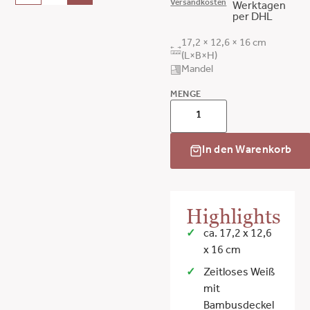
Versandkosten
Werktagen
per DHL
17,2 × 12,6 × 16 cm
(L×B×H)
Mandel
MENGE
In den Warenkorb
Highlights
ca. 17,2 x 12,6
x 16 cm
Zeitloses Weiß
mit
Bambusdeckel