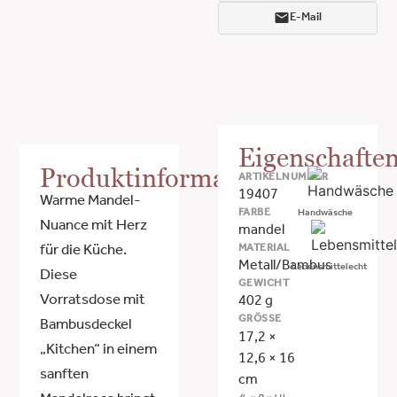
E-Mail
Eigenschafte
Produktinformationen
ARTIKELNUMMER
19407
Warme Mandel-
FARBE
Handwäsche
Nuance mit Herz
mandel
MATERIAL
für die Küche.
Metall/Bambus
Lebensmittelecht
Diese
GEWICHT
Vorratsdose mit
402 g
GRÖSSE
Bambusdeckel
17,2 ×
„Kitchen“ in einem
12,6 × 16
sanften
cm