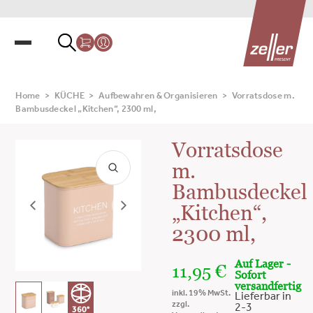
Home
>
KÜCHE
>
Aufbewahren & Organisieren
>
Vorratsdose m.
Bambusdeckel „Kitchen“, 2300 ml,
Vorratsdose
m.
Bambusdeckel
„Kitchen“,
2300 ml,
Auf Lager -
11,95
€
Sofort
versandfertig
inkl. 19% MwSt.
Lieferbar in
zzgl.
2-3
360°