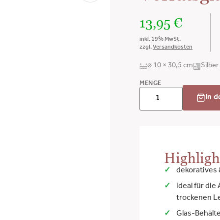
13,95
€
inkl. 19% MwSt.
zzgl.
Versandkosten
⌀ 10 × 30,5 cm
Silber
MENGE
In 
Highligh
dekoratives 
ideal für di
trockenen Le
Glas-Behält