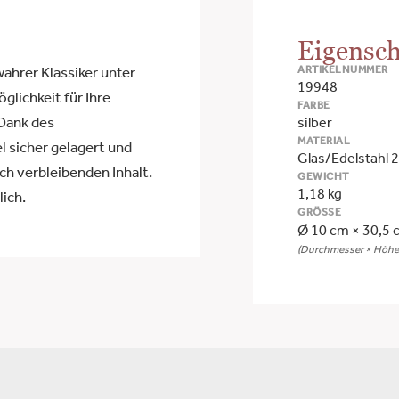
Eigensch
ARTIKELNUMMER
wahrer Klassiker unter
19948
lichkeit für Ihre
FARBE
 Dank des
silber
MATERIAL
l sicher gelagert und
Glas/Edelstahl 
och verbleibenden Inhalt.
GEWICHT
1,18 kg
lich.
GRÖSSE
Ø 10 cm × 30,5 
(Durchmesser × Höhe