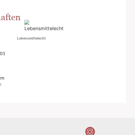
aften
Lebensmittelecht
201
cm
)