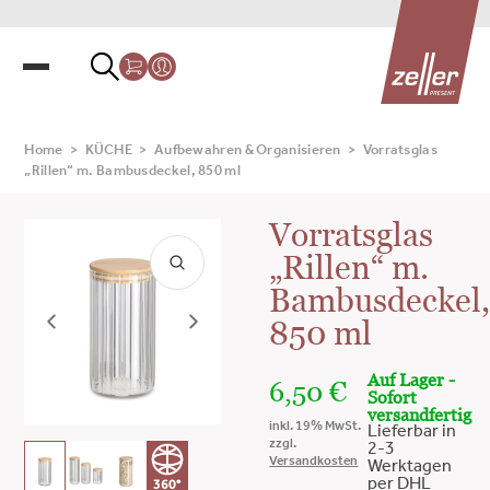
Home
>
KÜCHE
>
Aufbewahren & Organisieren
>
Vorratsglas
„Rillen“ m. Bambusdeckel, 850 ml
Vorratsglas
„Rillen“ m.
Bambusdeckel
850 ml
Auf Lager -
6,50
€
Sofort
versandfertig
inkl. 19% MwSt.
Lieferbar in
zzgl.
2-3
Versandkosten
Werktagen
per DHL
360°