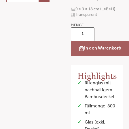
9 × 9 × 18 cm (L×B×H)
Transparent
MENGE
In den Warenkorb
Highlights
Rillenglas mit
nachhaltigem
Bambusdeckel
Füllmenge: 800
ml
Glas (exkl.