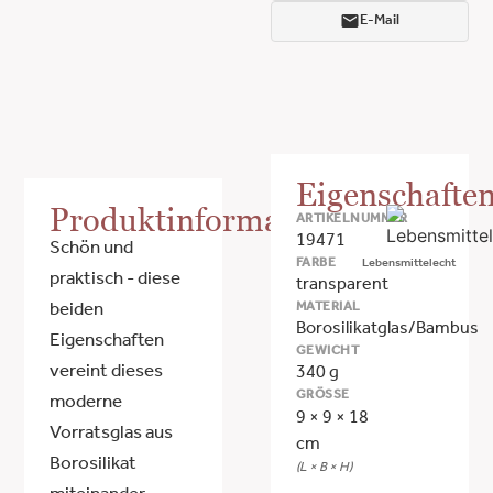
E-Mail
Eigenschafte
Produktinformationen
ARTIKELNUMMER
19471
Schön und
FARBE
Lebensmittelecht
praktisch - diese
transparent
MATERIAL
beiden
Borosilikatglas/Bambus
Eigenschaften
GEWICHT
vereint dieses
340 g
GRÖSSE
moderne
9 × 9 × 18
Vorratsglas aus
cm
Borosilikat
(L × B × H)