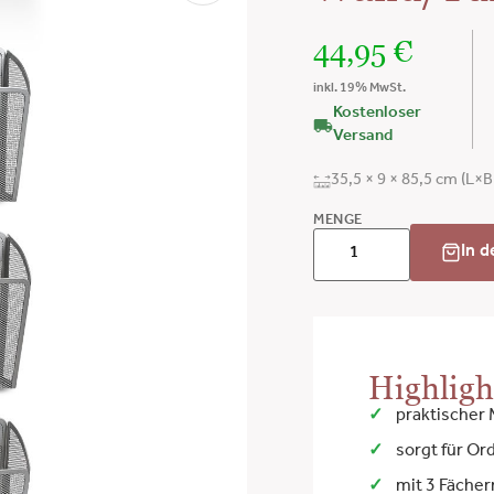
44,95
€
inkl. 19% MwSt.
Kostenloser
Versand
35,5 × 9 × 85,5 cm (L×
MENGE
In 
Highligh
praktischer
sorgt für O
mit 3 Fächer