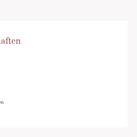
aften
cm