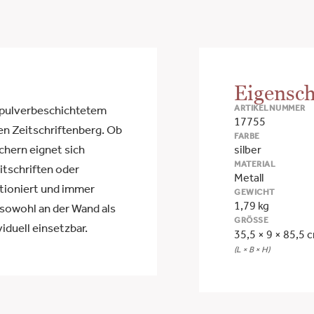
Eigensch
ARTIKELNUMMER
 pulverbeschichtetem
17755
en Zeitschriftenberg. Ob
FARBE
chern eignet sich
silber
MATERIAL
itschriften oder
Metall
itioniert und immer
GEWICHT
1,79 kg
sowohl an der Wand als
GRÖSSE
iduell einsetzbar.
35,5 × 9 × 85,5 
(L × B × H)