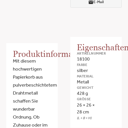
E-Mail
Eigenschafte
Produktinformationen
ARTIKELNUMMER
18100
Mit diesem
FARBE
hochwertigen
silber
MATERIAL
Papierkorb aus
Metall
pulverbeschichtetem
GEWICHT
Drahtmetall
428 g
GRÖSSE
schaffen Sie
26 × 26 ×
wunderbar
28 cm
Ordnung. Ob
(L × B × H)
Zuhause oder im