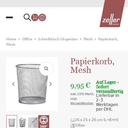
Home
>
Office
>
Schreibtisch-Organizer
>
Mesh
>
Papierkorb,
Mesh
Papierkorb,
Mesh
Auf Lager -
9,95
€
Sofort
versandfertig
inkl. 19% MwSt.
Lieferbar in
zzgl.
2-3
Versandkosten
Werktagen
per DHL
26 x 26 x 28 cm (L×B×H)
Silber
360°