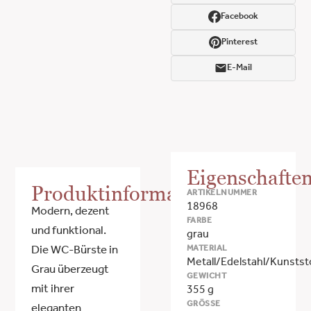
Facebook
Pinterest
E-Mail
Eigenschafte
Produktinformationen
ARTIKELNUMMER
18968
Modern, dezent
FARBE
und funktional.
grau
MATERIAL
Die WC-Bürste in
Metall/Edelstahl/Kunstst
Grau überzeugt
GEWICHT
mit ihrer
355 g
GRÖSSE
eleganten