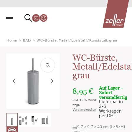
Home
>
BAD
>
WC-Bürste, Metall/Edelstahl/Kunststoff, grau
WC-Bürste,
Metall/Edelsta
grau
Auf Lager -
8,95
€
Sofort
versandfertig
inkl. 19% MwSt.
Lieferbar in
zzgl.
2-3
Versandkosten
Werktagen
per DHL
9,7 × 9,7 × 40 cm (L×B×H)