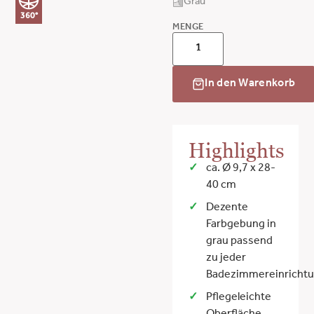
Grau
360°
MENGE
In den Warenkorb
Highlights
ca. Ø 9,7 x 28-
40 cm
Dezente
Farbgebung in
grau passend
zu jeder
Badezimmereinricht
Pflegeleichte