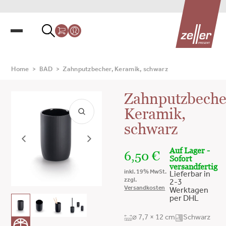
Home
>
BAD
>
Zahnputzbecher, Keramik, schwarz
Zahnputzbeche
Keramik,
schwarz
Auf Lager -
6,50
€
Sofort
versandfertig
inkl. 19% MwSt.
Lieferbar in
zzgl.
2-3
Versandkosten
Werktagen
per DHL
⌀ 7,7 × 12 cm
Schwarz