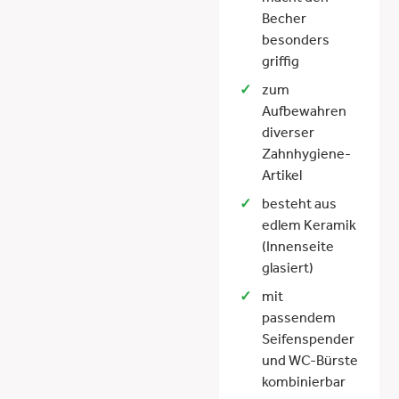
Becher
besonders
griffig
zum
Aufbewahren
diverser
Zahnhygiene-
Artikel
besteht aus
edlem Keramik
(Innenseite
glasiert)
mit
passendem
Seifenspender
und WC-Bürste
kombinierbar