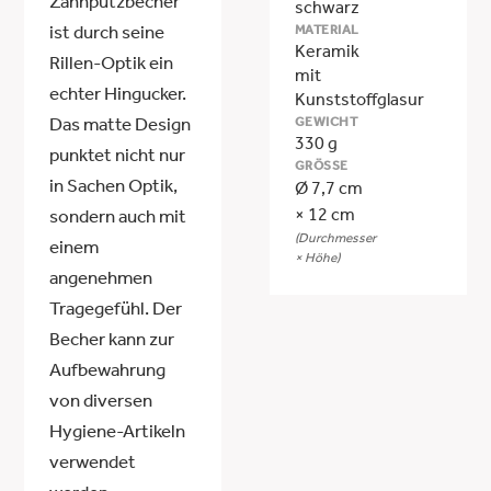
Zahnputzbecher
schwarz
MATERIAL
ist durch seine
Keramik
Rillen-Optik ein
mit
echter Hingucker.
Kunststoffglasur
GEWICHT
Das matte Design
330 g
punktet nicht nur
GRÖSSE
in Sachen Optik,
Ø 7,7 cm
× 12 cm
sondern auch mit
(Durchmesser
einem
× Höhe)
angenehmen
Tragegefühl. Der
Becher kann zur
Aufbewahrung
von diversen
Hygiene-Artikeln
verwendet