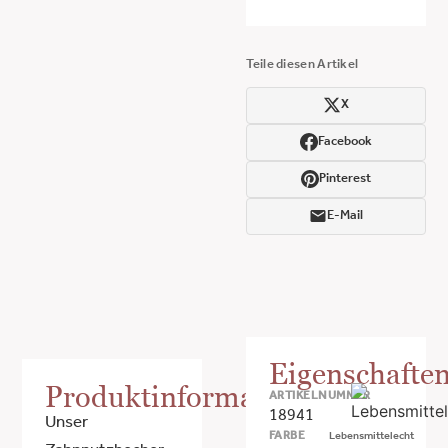
Teile diesen Artikel
X
Facebook
Pinterest
E-Mail
Eigenschafte
Produktinformationen
ARTIKELNUMMER
18941
Unser
FARBE
Lebensmittelecht