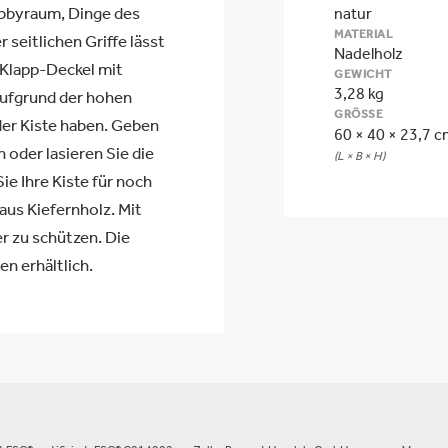
bbyraum, Dinge des
natur
MATERIAL
 seitlichen Griffe lässt
Nadelholz
n Klapp-Deckel mit
GEWICHT
3,28 kg
Aufgrund der hohen
GRÖSSE
 der Kiste haben. Geben
60 × 40 × 23,7 
 oder lasieren Sie die
(L × B × H)
e Ihre Kiste für noch
us Kiefernholz. Mit
r zu schützen. Die
n erhältlich.