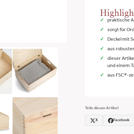
Highligh
praktische A
sorgt für Or
Deckel mit S
aus robuste
dieser Artike
und einem Ta
aus FSC®-zer
Teile diesen Artikel
X
Facebook