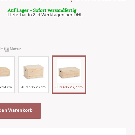
Auf Lager - Sofort versandfertig
Lieferbar in 2-3 Werktagen per DHL
×H)
Natur
 x 14 cm
40 x 30 x 23 cm
60 x 40 x 23,7 cm
 den Warenkorb