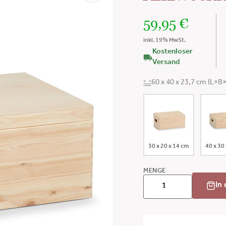
59,95
€
inkl. 19% MwSt.
Kostenloser
Versand
60 x 40 x 23,7 cm (L×B
30 x 20 x 14 cm
40 x 30
MENGE
In