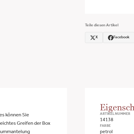
Teile diesen Artikel
X
Facebook
Eigensch
ARTIKELNUMMER
es können Sie
14138
leichtes Greifen der Box
FARBE
allummantelung
petrol