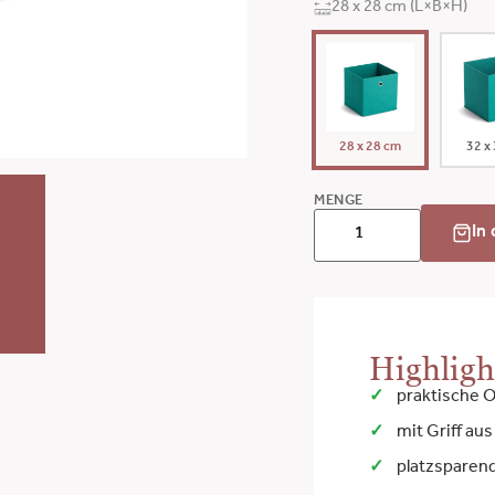
28 x 28 cm (L×B×H)
28 x 28 cm
32 x
MENGE
In
Highligh
praktische 
mit Griff au
platzsparen