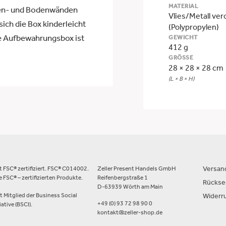
MATERIAL
iten- und Bodenwänden
Vlies/Metall ve
sich die Box kinderleicht
(Polypropylen)
e Aufbewahrungsbox ist
GEWICHT
412 g
GRÖSSE
28 × 28 × 28 cm
(L × B × H)
st FSC® zertifiziert. FSC® C014002.
Zeller Present Handels GmbH
Versan
 FSC® – zertifizierten Produkte.
Reifenbergstraße 1
Rücks
D-63939 Wörth am Main
st Mitglied der Business Social
Widerr
+49 (0) 93 72 98 90 0
ative (BSCI).
kontakt@zeller-shop.de