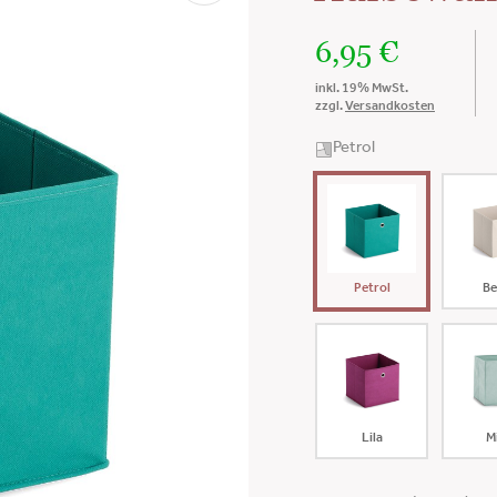
6,95
€
inkl. 19% MwSt.
zzgl.
Versandkosten
Petrol
Petrol
Be
Lila
M