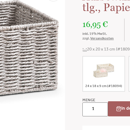
tlg., Papi
16,95
€
inkl. 19% MwSt.
zzgl.
Versandkosten
20 x 20 x 13 cm (#1809
24 x 18 x 9 cm (#18094)
MENGE
In 