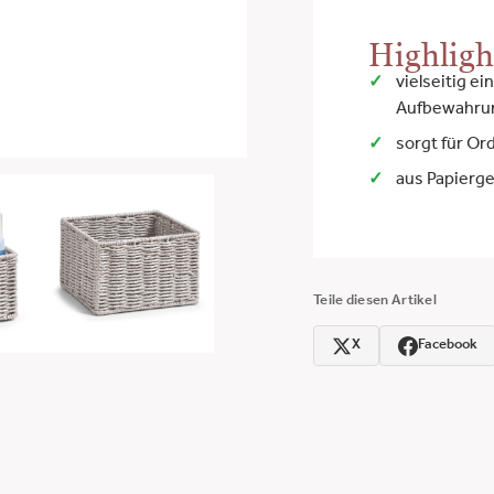
Highligh
vielseitig e
Aufbewahrun
sorgt für O
aus Papierge
Teile diesen Artikel
X
Facebook