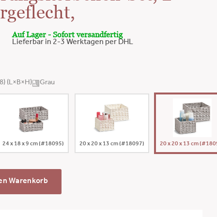
ergeflecht,
Auf Lager - Sofort versandfertig
Lieferbar in 2-3 Werktagen per DHL
8) (L×B×H)
Grau
24 x 18 x 9 cm (#18095)
20 x 20 x 13 cm (#18097)
20 x 20 x 13 cm (#180
den Warenkorb