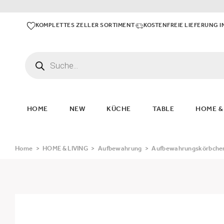
KOMPLETTES ZELLER SORTIMENT
KOSTENFREIE LIEFERUNG I
HOME
NEW
KÜCHE
TABLE
HOME &
Home
>
HOME & LIVING
>
Aufbewahrung
>
Aufbewahrungskörbchen-S