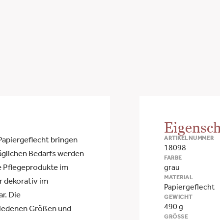
Eigensch
ARTIKELNUMMER
Papiergeflecht bringen
18098
äglichen Bedarfs werden
FARBE
re Pflegeprodukte im
grau
MATERIAL
r dekorativ im
Papiergeflecht
r. Die
GEWICHT
490 g
hiedenen Größen und
GRÖSSE