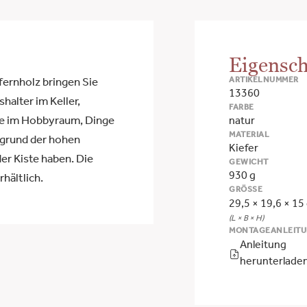
Eigensch
ARTIKELNUMMER
fernholz bringen Sie
13360
alter im Keller,
FARBE
e im Hobbyraum, Dinge
natur
MATERIAL
fgrund der hohen
Kiefer
der Kiste haben. Die
GEWICHT
930 g
hältlich.
GRÖSSE
29,5 × 19,6 × 15
(L × B × H)
MONTAGEANLEIT
Anleitung
herunterlade