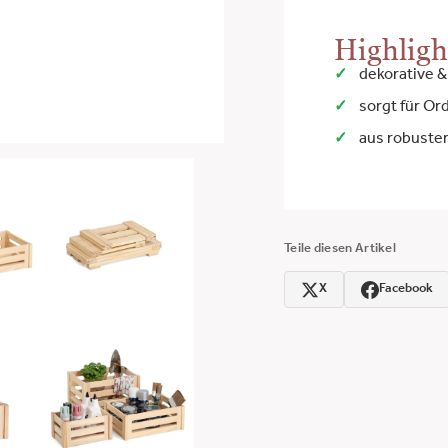
Highligh
dekorative 
sorgt für Or
aus robuste
Teile diesen Artikel
X
Facebook