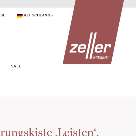
ABE
DEUTSCHLAND
SALE
ungskiste ‚Leisten‘,