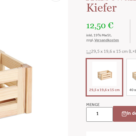
Kiefer
12,50
€
inkl. 19% MwSt.
zzgl.
Versandkosten
29,5 x 19,6 x 15 cm (L
29,5 x 19,6 x 15 cm
40 x
MENGE
In 