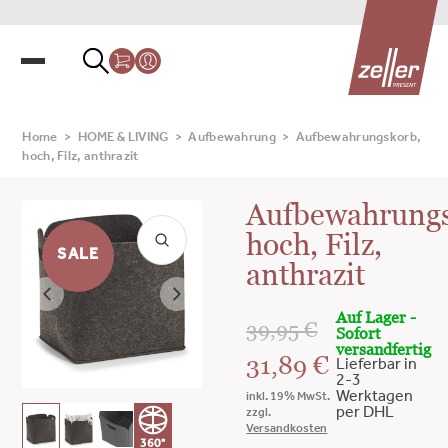
Home
>
HOME & LIVING
>
Aufbewahrung
>
Aufbewahrungskorb,
hoch, Filz, anthrazit
Aufbewahrungs
hoch, Filz,
SALE
anthrazit
Auf Lager -
39,95
€
Sofort
versandfertig
31,89
€
Lieferbar in
2-3
Werktagen
inkl. 19% MwSt.
per DHL
zzgl.
Versandkosten
360°