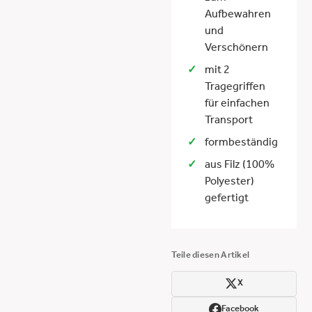
Aufbewahren
und
Verschönern
mit 2
Tragegriffen
für einfachen
Transport
formbeständig
aus Filz (100%
Polyester)
gefertigt
Teile diesen Artikel
X
Facebook