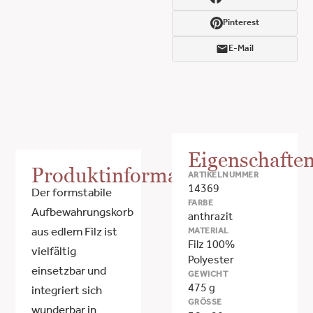
Pinterest
E-Mail
Eigenschafte
Produktinformationen
ARTIKELNUMMER
14369
Der formstabile
FARBE
Aufbewahrungskorb
anthrazit
MATERIAL
aus edlem Filz ist
Filz 100%
vielfältig
Polyester
einsetzbar und
GEWICHT
475 g
integriert sich
GRÖSSE
wunderbar in