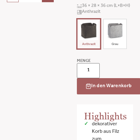
36 × 28 × 36 cm (L×B×H)
Anthrazit
Anthrazit
Grau
MENGE
In den Warenkorb
Highlights
dekorativer
Korb aus Filz
zum