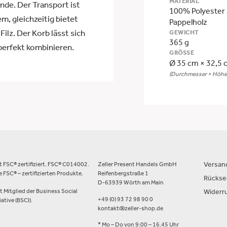
MATERIAL
ände. Der Transport ist
100% Polyester 
em, gleichzeitig bietet
Pappelholz
ilz. Der Korb lässt sich
GEWICHT
365 g
perfekt kombinieren.
GRÖSSE
Ø 35 cm × 32,5 
(Durchmesser × Höhe
st FSC® zertifiziert. FSC® C014002.
Zeller Present Handels GmbH
Versan
 FSC® – zertifizierten Produkte.
Reifenbergstraße 1
Rücks
D-63939 Wörth am Main
st Mitglied der Business Social
Widerr
+49 (0) 93 72 98 90 0
ative (BSCI).
kontakt@zeller-shop.de
* Mo – Do von 9:00 – 16.45 Uhr