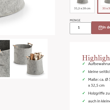
31,5 x 28 cm
35 x 
MENGE
In 
Highligh
Aufbewahrun
kleine seitl
Maße: ca. Ø 
x 32,5 cm
Holzgriffe z
auch in klein