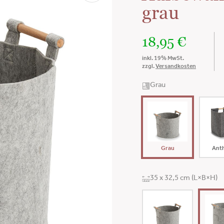
grau
18,95
€
inkl. 19% MwSt.
zzgl.
Versandkosten
Grau
Grau
Anth
35 x 32,5 cm (L×B×H)