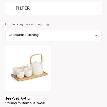
FILTER
▼
LÄNGE
▼
Einzelnes Ergebnis wird angezeigt
MIN
MAX
BREITE
▼
-
MIN
MAX
HÖHE
▼
ANWENDEN
-
MIN
MAX
FARBE
▼
ANWENDEN
-
weiß
MATERIAL
▼
ANWENDEN
Steingut/Bambus
Tee-Set, 6-tlg.
Steingut/Bambus, weiß