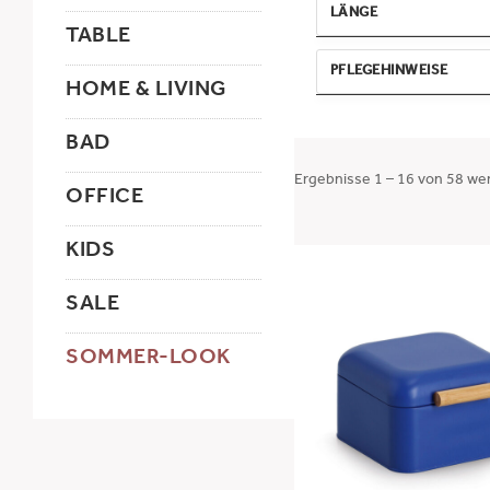
LÄNGE
TABLE
MIN
MAX
PFLEGEHINWEISE
HOME & LIVING
-
lebensmittelecht
nicht
BAD
ANWENDEN
spülmaschinengeeigne
abwischbar
Ergebnisse 1 – 16 von 58 we
FSC-zertifiziert
OFFICE
spülmaschinenfest
Handwäsche
Deckel und Trinkhalm
Handwäsche
KIDS
Glas spülmaschinenfes
SALE
SOMMER-LOOK