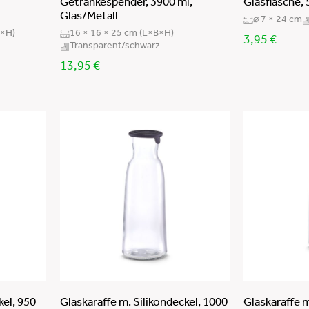
Getränkespender, 3900 ml,
Glasflasche, 
Glas/Metall
⌀ 7 × 24 cm
B×H)
16 × 16 × 25 cm (L×B×H)
3,95
€
Transparent/schwarz
13,95
€
kel, 950
Glaskaraffe m. Silikondeckel, 1000
Glaskaraffe m