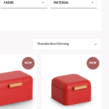
FARBE
MATERIAL
▼
▼
blau
Stahl
gelb
Eisen
Salzwassergras (cyperus
weiß
malaccensis)
blau/weiß
PP
weiß/gelb/blau
Sicherheitsglas(super
bunt
white)
natur
Bambus
rot
Stahl/Bambus
transparent
Soda Lime Glas/Edelstahl
304
transparent/anthrazit
Borosilikatglas/PP
Dekor
Glas/Bambus
hellbraun/gelb
Glas/Metall
beige
NEW
NEW
Melamin
hellbraun/grau
Sicherheitsglas
transparent/Dekor/hellbraun
Mangoholz/Epoxidharz-
transparent/schwarz
Beschichtung
Bambus/Kunststoff(PP)
Glas/Metall/Kunststoff(PVC,
Wasserhahn PP)
Glas/Silikon
Glas/Metall/Kunststoff(PVC+PP
Strohhalm)
Gummibaum
Kalknatronglas / Bambus
/ Silikon
Glas (soda lime glass)