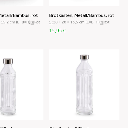
/Edelstahl
Glas/Edelstahl
Glas/Metall/Holz/PP
Metall/Bambus, rot
Brotkasten, Metall/Bambus, rot
Glas/Metall/Kunststoff
Glas
× 15,2 cm (L×B×H)
Rot
20 × 20 × 13,5 cm (L×B×H)
Rot
(Sodelimeglas)/Silikon
Glas
15,95
€