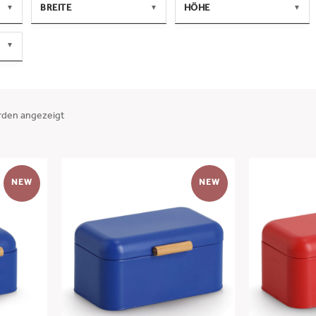
BREITE
HÖHE
▼
▼
▼
MIN
MAX
MIN
MAX
▼
-
-
ANWENDEN
ANWENDEN
t
rden angezeigt
t
NEW
NEW