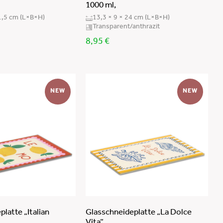
1000 ml,
21,5 cm (L×B×H)
13,3 × 9 × 24 cm (L×B×H)
Transparent/anthrazit
8,95
€
NEW
NEW
latte „Italian
Glasschneideplatte „La Dolce