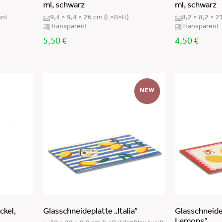
ml, schwarz
ml, schwarz
ent
9,4 × 9,4 × 26 cm (L×B×H)
8,2 × 8,2 × 
Transparent
Transparent
5,50
€
4,50
€
NEW
ckel,
Glasschneideplatte „Italia“
Glasschneidep