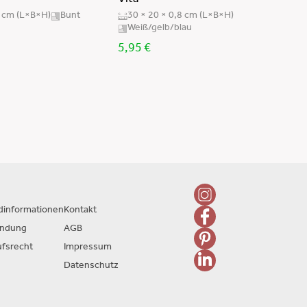
Vita“
8 cm (L×B×H)
Bunt
30 × 20 × 0,8 cm (L×B×H)
Weiß/gelb/blau
5,95
€
dinformationen
Kontakt
endung
AGB
ufsrecht
Impressum
Datenschutz