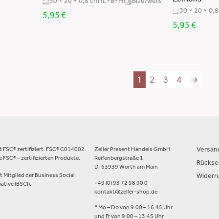
Lemons“
30 × 20 × 0,8 cm (L×B×H)
Blau/weiß
30 × 20 × 0,
5,95
€
5,95
€
1
2
3
4
→
st FSC® zertifiziert. FSC® C014002.
Zeller Present Handels GmbH
Versan
 FSC® – zertifizierten Produkte.
Reifenbergstraße 1
Rücks
D-63939 Wörth am Main
st Mitglied der Business Social
Widerr
+49 (0) 93 72 98 90 0
ative (BSCI).
kontakt@zeller-shop.de
* Mo – Do von 9:00 – 16.45 Uhr
und Fr von 9:00 – 13:45 Uhr