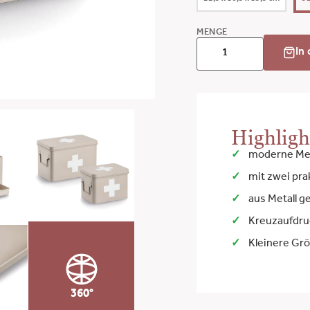
MENGE
In
Highligh
moderne Me
mit zwei pra
aus Metall ge
Kreuzaufdru
Kleinere Gr
360°