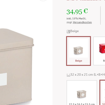
34,95
€
inkl. 19% MwSt.
zzgl.
Versandkosten
Beige
Beige
R
32 x 20 x 21 cm (L×B×H
22,5 x 16,5 x 15,5 cm
32