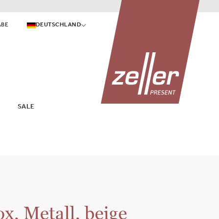
ABE
DEUTSCHLAND
SALE
x, Metall, beige