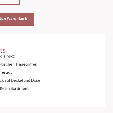
 den Warenkorb
ts
dizinbox
ktischen Tragegriffen
fertigt
ck auf Deckel und Dose
öße im Sortiment