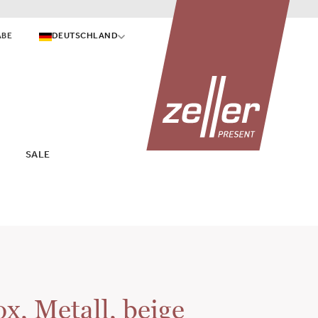
ABE
DEUTSCHLAND
SALE
x, Metall, beige