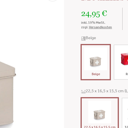
24,95
€
inkl. 19% MwSt.
zzgl.
Versandkosten
Beige
Beige
R
22,5 x 16,5 x 15,5 cm 
22,5 x 16,5 x 15,5 cm
32