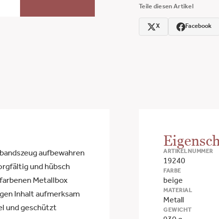
Teile diesen Artikel
X
Facebook
Eigensch
ARTIKELNUMMER
rbandszeug aufbewahren
19240
orgfältig und hübsch
FARBE
efarbenen Metallbox
beige
MATERIAL
tigen Inhalt aufmerksam
Metall
el und geschützt
GEWICHT