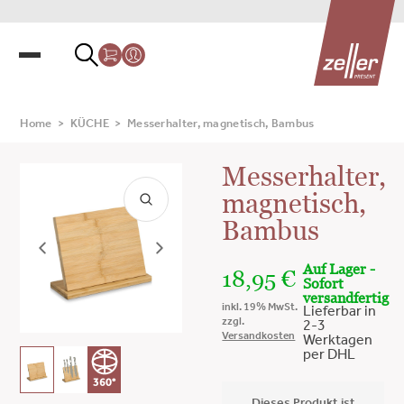
Home
>
KÜCHE
>
Messerhalter, magnetisch, Bambus
Messerhalter,
magnetisch,
Bambus
Auf Lager -
18,95
€
Sofort
versandfertig
inkl. 19% MwSt.
Lieferbar in
zzgl.
2-3
Versandkosten
Werktagen
per DHL
360°