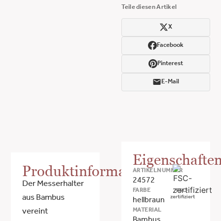
Teile diesen Artikel
X
Facebook
Pinterest
E-Mail
Eigenschafte
Produktinformationen
ARTIKELNUMMER
24572
Der Messerhalter
FARBE
FSC-
aus Bambus
zertifiziert
hellbraun
MATERIAL
vereint
Bambus