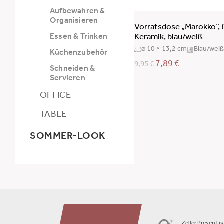
Aufbewahren &
Organisieren
Vorratsdose „Marokko“, 
Essen & Trinken
Keramik, blau/weiß
⌀ 10 × 13,2 cm
Blau/weiß
Küchenzubehör
7,89
€
9,95
€
Schneiden &
Servieren
OFFICE
TABLE
SOMMER-LOOK
Zeller Present i