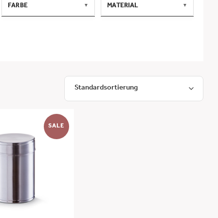
FARBE
MATERIAL
▼
▼
weiß/dunkelgünPantone
Stahl verzinkt
18-5808
Keramik/Bambus
blau/weiß
Edelstahl 14/1
silber
SALE