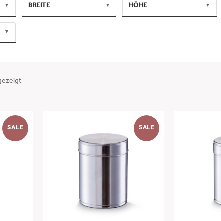
BREITE
HÖHE
▼
▼
▼
MIN
MAX
MIN
MAX
▼
-
-
ANWENDEN
ANWENDEN
t
gezeigt
SALE
SALE