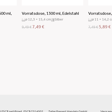
600 ml,
Vorratsdose, 1300 ml, Edelstahl
Vorratsdose,
⌀ 12,3 × 15,4 cm
Silber
⌀ 11 × 14,2 
7,49
€
5,89
€
9,49
€
7,49
€
st FSC® zertifiziert. FSC® C014002.
Zeller Present Handels GmbH