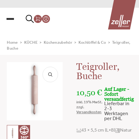
Home
>
KÜCHE
>
Küchenzubehör
>
Kochlöffel & Co
>
Teigroller,
Buche
Teigroller,
Buche
Auf Lager -
10,50
€
Sofort
versandfertig
inkl. 19% MwSt.
Lieferbar in
zzgl.
2-3
Versandkosten
Werktagen
per DHL
43 × 5,5 cm (L×B)
Natur
360°