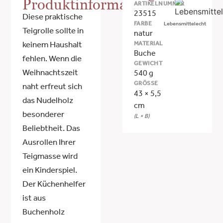
Produktinformationen
ARTIKELNUMMER
23515
Diese praktische
FARBE
Lebensmittelecht
Teigrolle sollte in
natur
MATERIAL
keinem Haushalt
Buche
fehlen. Wenn die
GEWICHT
Weihnachtszeit
540 g
GRÖSSE
naht erfreut sich
43 × 5,5
das Nudelholz
cm
besonderer
(L × B)
Beliebtheit. Das
Ausrollen Ihrer
Teigmasse wird
ein Kinderspiel.
Der Küchenhelfer
ist aus
Buchenholz