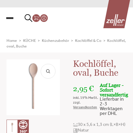
Home
>
KÜCHE
>
Küchenzubehör
>
Kochlöffel & Co
>
Kochlöffel,
oval, Buche
Kochlöffel,
oval, Buche
Auf Lager -
2,95
€
Sofort
versandfertig
inkl. 19% MwSt.
Lieferbar in
zzgl.
2-3
Versandkosten
Werktagen
per DHL
30 x 5,6 x 1,3 cm (L×B×H)
Natur
360°