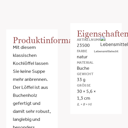
Eigenschafte
Produktinformationen
ARTIKELNUMMER
23500
Mit diesem
FARBE
Lebensmittelecht
klassischen
natur
MATERIAL
Kochlöffel lassen
Buche
Sie keine Suppe
GEWICHT
mehr anbrennen.
33 g
GRÖSSE
Der Löffel ist aus
30 × 5,6 ×
Buchenholz
1,3 cm
gefertigt und
(L × B × H)
damit sehr robust,
langlebig und