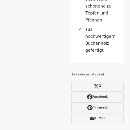
schonend zu
Töpfen und
Pfannen
aus
hochwertigem
Buchenholz
gefertigt
Teile diesen Artikel
X
Facebook
Pinterest
E-Mail