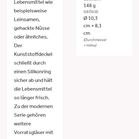
GEWICHT
Lebensmittel wie
148 g
beispielsweise
GRÖSSE
Ø 10,3
Leinsamen,
cm × 8,1
gehackte Nüsse
cm
oder ähnliches.
(Durchmesser
Der
× Höhe)
Kunststoffdeckel
schließt durch
einen Silikonring
sicher ab und hält
die Lebensmittel
so länger frisch.
Zu der modernen
Serie gehören
weitere
Vorratsgläser mit