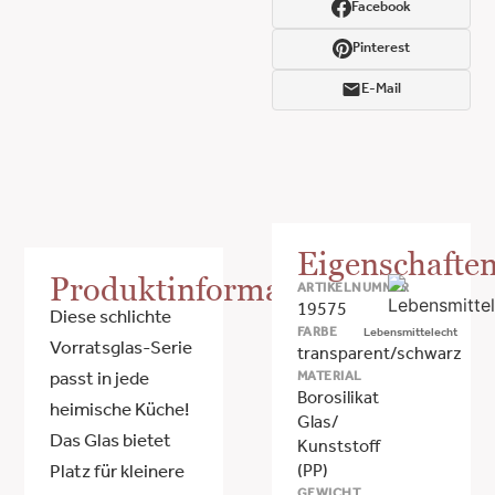
Facebook
Pinterest
E-Mail
Eigenschafte
Produktinformationen
ARTIKELNUMMER
19575
Diese schlichte
FARBE
Lebensmittelecht
Vorratsglas-Serie
transparent/schwarz
MATERIAL
passt in jede
Borosilikat
heimische Küche!
Glas/
Das Glas bietet
Kunststoff
(PP)
Platz für kleinere