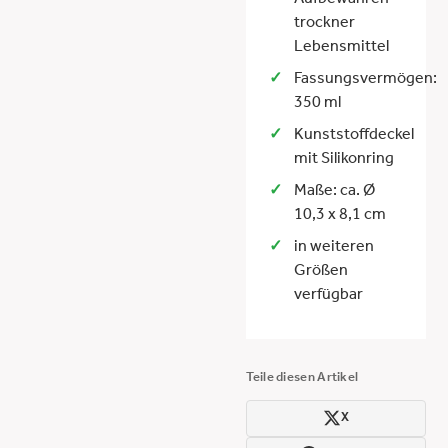
Aufbewahren
trockner
Lebensmittel
Fassungsvermögen:
350 ml
Kunststoffdeckel
mit Silikonring
Maße: ca. Ø
10,3 x 8,1 cm
in weiteren
Größen
verfügbar
Teile diesen Artikel
X