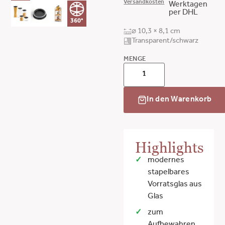
Versandkosten
Werktagen
per DHL
360°
⌀ 10,3 × 8,1 cm
Transparent/schwarz
MENGE
In den Warenkorb
Highlights
modernes
stapelbares
Vorratsglas aus
Glas
zum