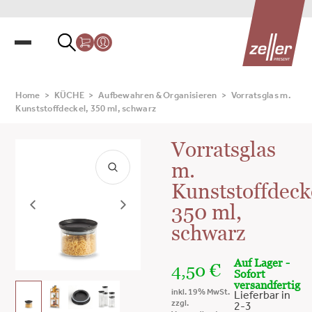
Home
>
KÜCHE
>
Aufbewahren & Organisieren
>
Vorratsglas m.
Kunststoffdeckel, 350 ml, schwarz
Vorratsglas
m.
Kunststoffdeck
350 ml,
schwarz
Auf Lager -
4,50
€
Sofort
versandfertig
inkl. 19% MwSt.
Lieferbar in
zzgl.
2-3