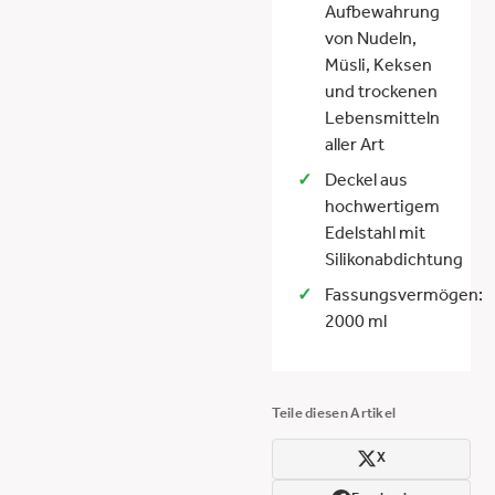
Aufbewahrung
von Nudeln,
Müsli, Keksen
und trockenen
Lebensmitteln
aller Art
Deckel aus
hochwertigem
Edelstahl mit
Silikonabdichtung
Fassungsvermögen:
2000 ml
Teile diesen Artikel
X