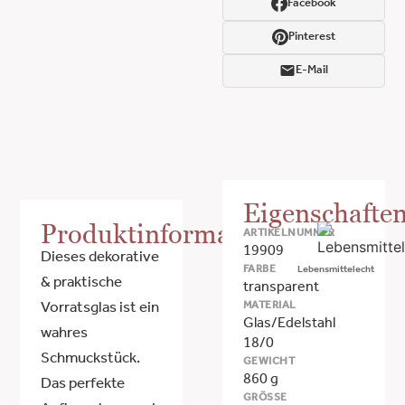
Facebook
Pinterest
E-Mail
Eigenschafte
Produktinformationen
ARTIKELNUMMER
19909
Dieses dekorative
FARBE
Lebensmittelecht
& praktische
transparent
MATERIAL
Vorratsglas ist ein
Glas/Edelstahl
wahres
18/0
Schmuckstück.
GEWICHT
860 g
Das perfekte
GRÖSSE