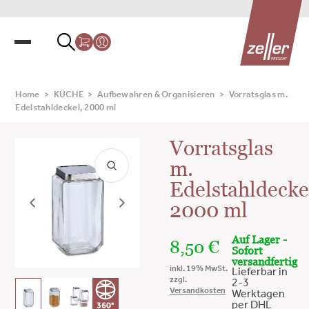
Home
>
KÜCHE
>
Aufbewahren & Organisieren
>
Vorratsglas m.
Edelstahldeckel, 2000 ml
Vorratsglas
m.
Edelstahldecke
2000 ml
Auf Lager -
8,50
€
Sofort
versandfertig
inkl. 19% MwSt.
Lieferbar in
zzgl.
2-3
Versandkosten
Werktagen
per DHL
360°