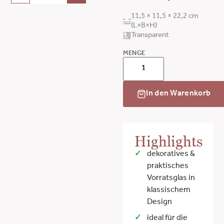
11,5 × 11,5 × 22,2 cm
(L×B×H)
Transparent
MENGE
In den Warenkorb
Highlights
dekoratives &
praktisches
Vorratsglas in
klassischem
Design
ideal für die