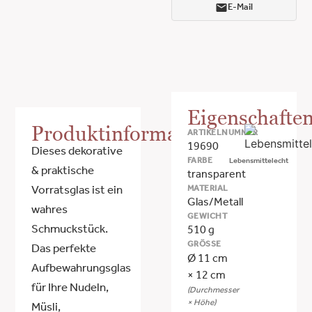
E-Mail
Eigenschafte
Produktinformationen
ARTIKELNUMMER
19690
Dieses dekorative
FARBE
Lebensmittelecht
& praktische
transparent
MATERIAL
Vorratsglas ist ein
Glas/Metall
wahres
GEWICHT
Schmuckstück.
510 g
GRÖSSE
Das perfekte
Ø 11 cm
Aufbewahrungsglas
× 12 cm
für Ihre Nudeln,
(Durchmesser
× Höhe)
Müsli,