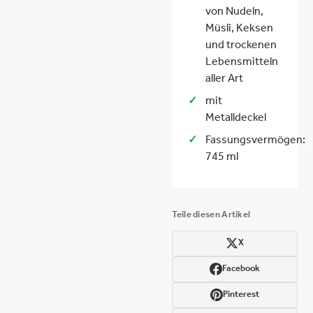
von Nudeln,
Müsli, Keksen
und trockenen
Lebensmitteln
aller Art
mit
Metalldeckel
Fassungsvermögen:
745 ml
Teile diesen Artikel
X
Facebook
Pinterest