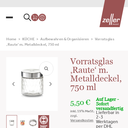
Home
>
KÜCHE
>
Aufbewahren & Organisieren
>
Vorratsglas
‚Raute‘ m. Metalldeckel, 750 ml
Vorratsglas
‚Raute‘ m.
Metalldeckel,
750 ml
Auf Lager -
5,50
€
Sofort
versandfertig
inkl. 19% MwSt.
Lieferbar in
zzgl.
2-3
Versandkosten
Werktagen
per DHL
360°