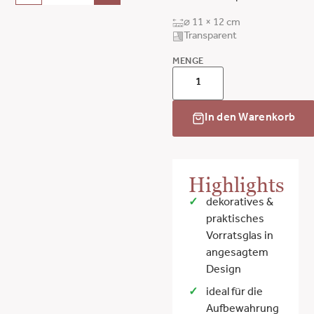
⌀ 11 × 12 cm
Transparent
MENGE
In den Warenkorb
Highlights
dekoratives &
praktisches
Vorratsglas in
angesagtem
Design
ideal für die
Aufbewahrung