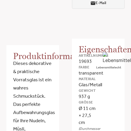
E-Mail
Eigenschafte
Produktinformationen
ARTIKELNUMMER
19693
Dieses dekorative
FARBE
Lebensmittelecht
& praktische
transparent
MATERIAL
Vorratsglas ist ein
Glas/Metall
wahres
GEWICHT
Schmuckstück.
937 g
GRÖSSE
Das perfekte
Ø 11 cm
Aufbewahrungsglas
× 27,5
für Ihre Nudeln,
cm
Müsli,
(Durchmesser