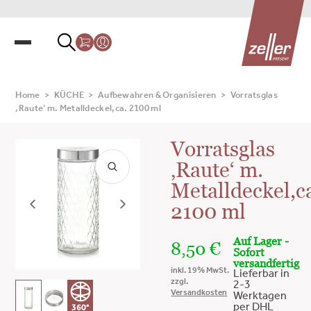
Home
>
KÜCHE
>
Aufbewahren & Organisieren
>
Vorratsglas
‚Raute‘ m. Metalldeckel,ca. 2100 ml
Vorratsglas
‚Raute‘ m.
Metalldeckel,c
2100 ml
Auf Lager -
8,50
€
Sofort
versandfertig
inkl. 19% MwSt.
Lieferbar in
zzgl.
2-3
Versandkosten
Werktagen
per DHL
360°