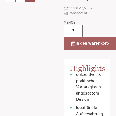
⌀ 11 × 27,5 cm
Transparent
MENGE
In den Warenkorb
Highlights
dekoratives &
praktisches
Vorratsglas in
angesagtem
Design
ideal für die
Aufbewahrung