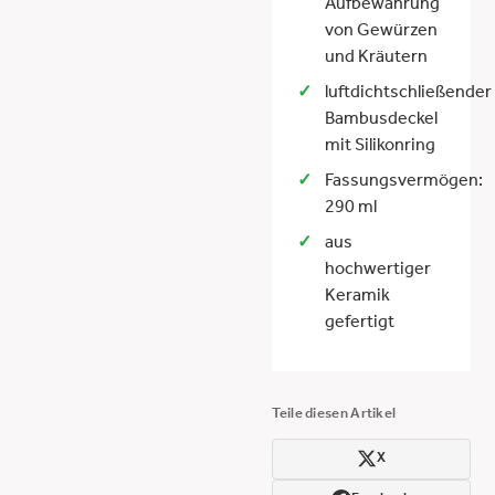
Aufbewahrung
von Gewürzen
und Kräutern
luftdichtschließender
Bambusdeckel
mit Silikonring
Fassungsvermögen:
290 ml
aus
hochwertiger
Keramik
gefertigt
Teile diesen Artikel
X