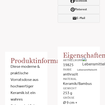
Facebook
Pinterest
E-Mail
Eigenschafte
Produktinformationen
ARTIKELNUMMER
19825
Diese moderne &
FARBE
Lebensmittelecht
praktische
anthrazit
MATERIAL
Vorratsdose aus
Keramik/Bambus
hochwertiger
GEWICHT
Keramik ist ein
253 g
GRÖSSE
wahres
Ø 9 cm ×