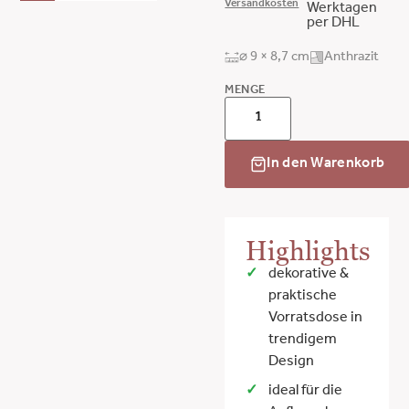
Versandkosten
Werktagen
per DHL
⌀ 9 × 8,7 cm
Anthrazit
MENGE
In den Warenkorb
Highlights
dekorative &
praktische
Vorratsdose in
trendigem
Design
ideal für die