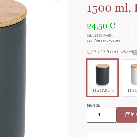
1500 ml, 
24,50
€
inkl. 19% MwSt.
zzgl.
Versandkosten
13 x 17,5 cm (L×B×H)
13 x 17,5 cm
13 x 
MENGE
In