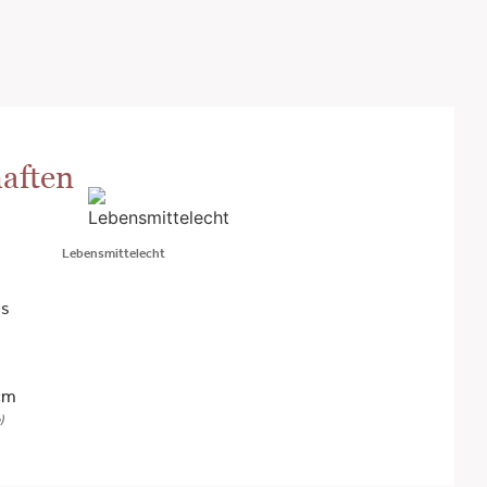
aften
Lebensmittelecht
us
cm
)