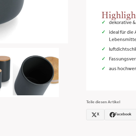
Highligh
dekorative &
ideal für di
Lebensmittel
luftdichtsch
Fassungsver
aus hochwert
Teile diesen Artikel
X
Facebook