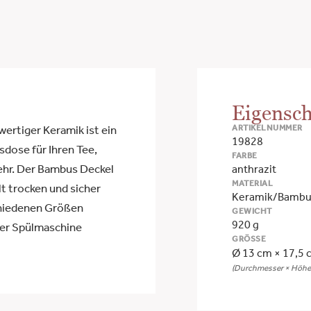
Eigensch
ARTIKELNUMMER
ertiger Keramik ist ein
19828
dose für Ihren Tee,
FARBE
mehr. Der Bambus Deckel
anthrazit
MATERIAL
lt trocken und sicher
Keramik/Bamb
chiedenen Größen
GEWICHT
920 g
 der Spülmaschine
GRÖSSE
Ø 13 cm × 17,5 
(Durchmesser × Höhe