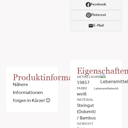
Facebook
Pinterest
E-Mail
Eigenschafte
Produktinformationen
ARTIKELNUMMER
19857
Nähere
FARBE
Lebensmittelecht
Informationen
weiß
MATERIAL
folgen in Kürze! 😊
Steingut
(Dolomit)
/ Bambus
GEWICHT