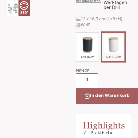
Versandkosten
Werktagen
per DHL
360°
12 x 16,3 cm (L×B×H)
Weiß
12 x 16 cm
12 x 16,3 cm
MENGE
In den Warenkorb
Highlights
Praktische