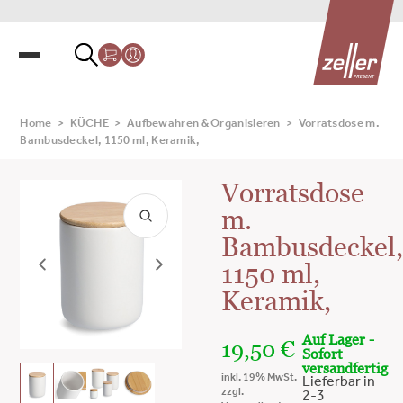
Home
>
KÜCHE
>
Aufbewahren & Organisieren
>
Vorratsdose m.
Bambusdeckel, 1150 ml, Keramik,
Vorratsdose
m.
Bambusdeckel
1150 ml,
Keramik,
Auf Lager -
19,50
€
Sofort
versandfertig
inkl. 19% MwSt.
Lieferbar in
zzgl.
2-3