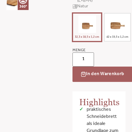
(L×B×H)
Natur
360°
32,3 x 18,5 x 1,2 cm
42 x 19,5 x 1,2 cm
MENGE
In den Warenkorb
Highlights
praktisches
Schneidebrett
als ideale
Grundlage zum