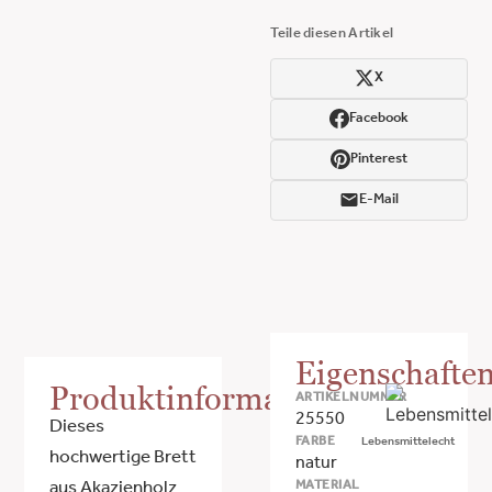
Teile diesen Artikel
X
Facebook
Pinterest
E-Mail
Eigenschafte
Produktinformationen
ARTIKELNUMMER
25550
Dieses
FARBE
Lebensmittelecht
hochwertige Brett
natur
MATERIAL
aus Akazienholz