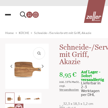
Home
>
KÜCHE
>
Schneide-/Servierbrett mit Griff, Akazie
Schneide-/Serv
mit Griff,
Akazie
Auf Lager -
8,95
€
Sofort
versandfertig
inkl. 19% MwSt.
Lieferbar in
zzgl.
2-3
Versandkosten
Werktagen
per DHL
32,3 x 18,5 x 1,2 cm