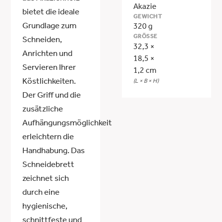
Akazie
bietet die ideale
GEWICHT
Grundlage zum
320 g
GRÖSSE
Schneiden,
32,3 ×
Anrichten und
18,5 ×
Servieren Ihrer
1,2 cm
Köstlichkeiten.
(L × B × H)
Der Griff und die
zusätzliche
Aufhängungsmöglichkeit
erleichtern die
Handhabung. Das
Schneidebrett
zeichnet sich
durch eine
hygienische,
schnittfeste und