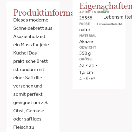
Eigenschafte
Produktinformationen
ARTIKELNUMMER
25555
Dieses moderne
FARBE
Lebensmittelecht
Schneidebrett aus
natur
MATERIAL
Akazienholz ist
Akazie
ein Muss für jede
GEWICHT
Küche! Das
550 g
GRÖSSE
praktische Brett
32 × 21 ×
ist rundum mit
1,5 cm
einer Saftrille
(L × B × H)
versehen und
somit perfekt
geeignet um z.B.
Obst, Gemüse
oder saftiges
Fleisch zu