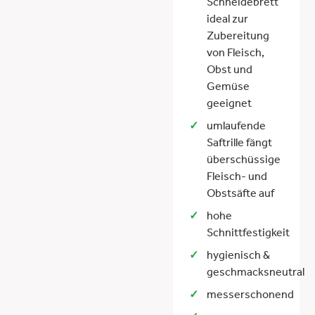
Schneidebrett
ideal zur
Zubereitung
von Fleisch,
Obst und
Gemüse
geeignet
umlaufende
Saftrille fängt
überschüssige
Fleisch- und
Obstsäfte auf
hohe
Schnittfestigkeit
hygienisch &
geschmacksneutral
messerschonend