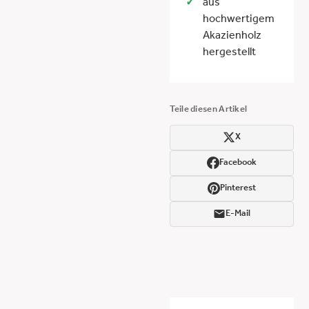
aus
hochwertigem
Akazienholz
hergestellt
Teile diesen Artikel
X
Facebook
Pinterest
E-Mail