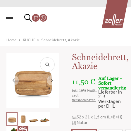
Home
>
KÜCHE
>
Schneidebrett, Akazie
Schneidebrett,
Akazie
Auf Lager -
11,50
€
Sofort
versandfertig
inkl. 19% MwSt.
Lieferbar in
zzgl.
2-3
Versandkosten
Werktagen
per DHL
32 x 21 x 1,5 cm (L×B×H)
Natur