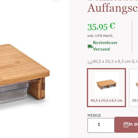
Auffangs
35,95
€
inkl. 19% MwSt.
Kostenloser
Versand
40,5 x 26,5 x 8,5 cm (L
40,5 x 26,5 x 8,5 cm
50 
MENGE
In 