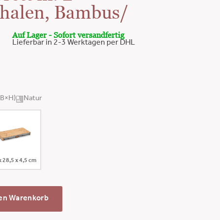
chalen, Bambus/
Auf Lager - Sofort versandfertig
Lieferbar in 2-3 Werktagen per DHL
×B×H)
Natur
x 28,5 x 4,5 cm
den Warenkorb