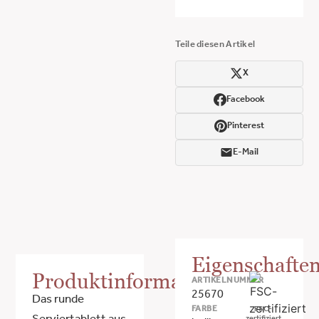
Teile diesen Artikel
X
Facebook
Pinterest
E-Mail
Eigenschafte
Produktinformationen
ARTIKELNUMMER
25670
Das runde
FARBE
FSC-