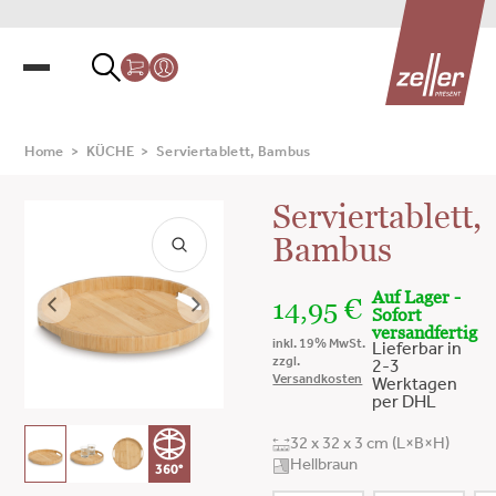
Home
>
KÜCHE
>
Serviertablett, Bambus
Serviertablett,
Bambus
Auf Lager -
14,95
€
Sofort
versandfertig
inkl. 19% MwSt.
Lieferbar in
zzgl.
2-3
Versandkosten
Werktagen
per DHL
32 x 32 x 3 cm (L×B×H)
Hellbraun
360°