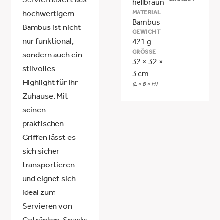
Serviertablett aus
zertifiziert
hellbraun
MATERIAL
hochwertigem
Bambus
Bambus ist nicht
GEWICHT
nur funktional,
421 g
GRÖSSE
sondern auch ein
32 × 32 ×
stilvolles
3 cm
Highlight für Ihr
(L × B × H)
Zuhause. Mit
seinen
praktischen
Griffen lässt es
sich sicher
transportieren
und eignet sich
ideal zum
Servieren von