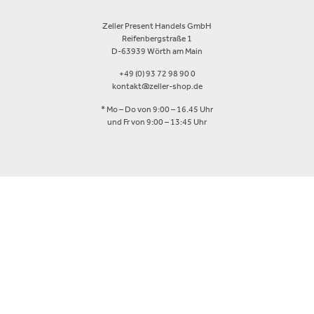
Zeller Present Handels GmbH
Reifenbergstraße 1
D-63939 Wörth am Main
+49 (0) 93 72 98 90 0
kontakt@zeller-shop.de
* Mo – Do von 9:00 – 16.45 Uhr
und Fr von 9:00 – 13:45 Uhr