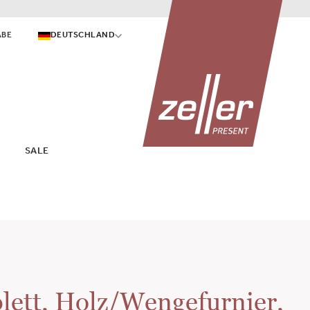
ABE
DEUTSCHLAND
SALE
blett, Holz/Wengefurnier,