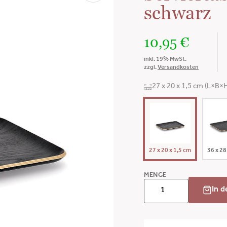
schwarz
10,95
€
inkl. 19% MwSt.
zzgl.
Versandkosten
27 x 20 x 1,5 cm (L×B×
27 x 20 x 1,5 cm
36 x 28
MENGE
In 