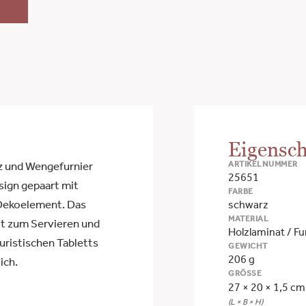
Eigensch
ARTIKELNUMMER
lz und Wengefurnier
25651
esign gepaart mit
FARBE
 Dekoelement. Das
schwarz
MATERIAL
it zum Servieren und
Holzlaminat / Fu
uristischen Tabletts
GEWICHT
206 g
ich.
GRÖSSE
27 × 20 × 1,5 cm
(L × B × H)