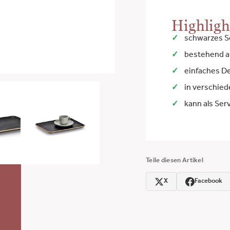
Highligh
schwarzes Se
bestehend a
einfaches D
in verschie
kann als Ser
Teile diesen Artikel
X
Facebook