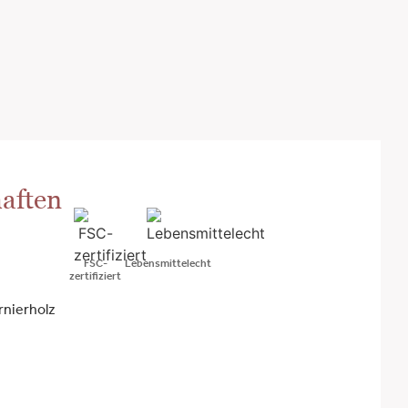
aften
FSC-
Lebensmittelecht
zertifiziert
rnierholz