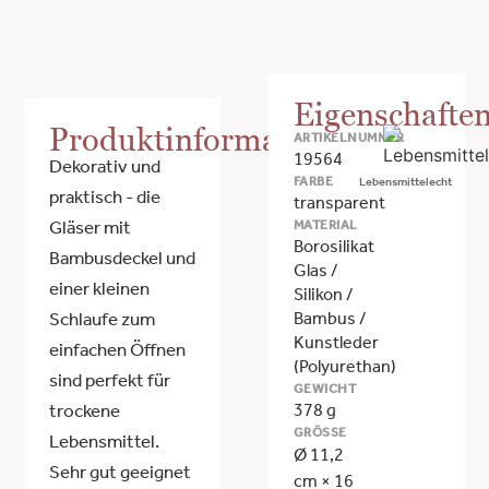
Eigenschafte
Produktinformationen
ARTIKELNUMMER
19564
Dekorativ und
FARBE
Lebensmittelecht
praktisch - die
transparent
MATERIAL
Gläser mit
Borosilikat
Bambusdeckel und
Glas /
einer kleinen
Silikon /
Bambus /
Schlaufe zum
Kunstleder
einfachen Öffnen
(Polyurethan)
sind perfekt für
GEWICHT
378 g
trockene
GRÖSSE
Lebensmittel.
Ø 11,2
Sehr gut geeignet
cm × 16