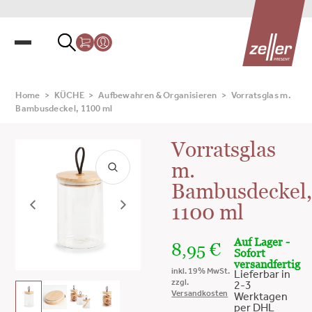
Home
>
KÜCHE
>
Aufbewahren & Organisieren
>
Vorratsglas m.
Bambusdeckel, 1100 ml
Vorratsglas
m.
Bambusdeckel
1100 ml
Auf Lager -
8,95
€
Sofort
versandfertig
inkl. 19% MwSt.
Lieferbar in
zzgl.
2-3
Versandkosten
Werktagen
per DHL