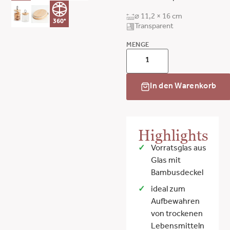
⌀ 11,2 × 16 cm
360°
Transparent
MENGE
In den Warenkorb
Highlights
Vorratsglas aus
Glas mit
Bambusdeckel
ideal zum
Aufbewahren
von trockenen
Lebensmitteln