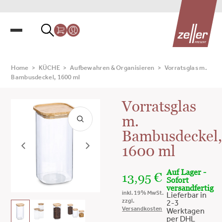
Home
>
KÜCHE
>
Aufbewahren & Organisieren
>
Vorratsglas m.
Bambusdeckel, 1600 ml
Vorratsglas
m.
Bambusdeckel
1600 ml
Auf Lager -
13,95
€
Sofort
versandfertig
inkl. 19% MwSt.
Lieferbar in
zzgl.
2-3
Versandkosten
Werktagen
per DHL