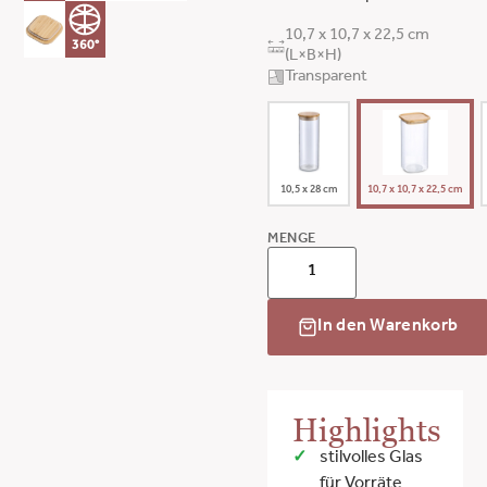
10,7 x 10,7 x 22,5 cm
360°
(L×B×H)
Transparent
10,5 x 28 cm
10,7 x 10,7 x 22,5 cm
MENGE
In den Warenkorb
Highlights
stilvolles Glas
für Vorräte