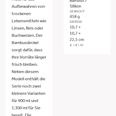
Bambus /
Silikon
Aufbewahren von
GEWICHT
trockenen
458 g
Lebensmitteln wie
GRÖSSE
10,7 ×
Linsen, Reis oder
10,7 ×
Buchweizen. Der
22,5 cm
Bambusdeckel
(L × B × H)
sorgt dafür, dass
Ihre Vorräte länger
frisch bleiben.
Neben diesem
Modell enthält die
Serie noch zwei
kleinere Varianten
für 900 ml und
1.300 ml für Sie
bereit. Die