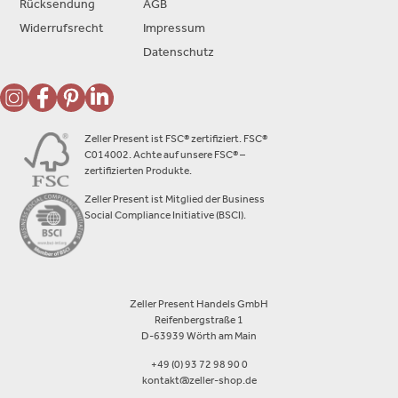
Rücksendung
AGB
Widerrufsrecht
Impressum
Datenschutz
Zeller Present ist FSC® zertifiziert. FSC®
C014002. Achte auf unsere FSC® –
zertifizierten Produkte.
Zeller Present ist Mitglied der Business
Social Compliance Initiative (BSCI).
Zeller Present Handels GmbH
Reifenbergstraße 1
D-63939 Wörth am Main
+49 (0) 93 72 98 90 0
kontakt@zeller-shop.de