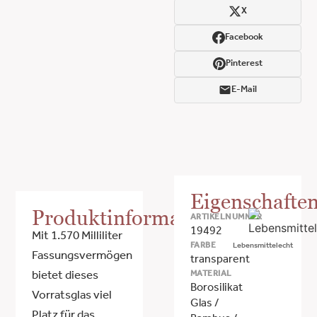
X
Facebook
Pinterest
E-Mail
Eigenschafte
Produktinformationen
ARTIKELNUMMER
19492
Mit 1.570 Milliliter
FARBE
Lebensmittelecht
Fassungsvermögen
transparent
MATERIAL
bietet dieses
Borosilikat
Vorratsglas viel
Glas /
Platz für das