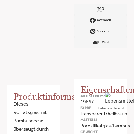
X
Facebook
Pinterest
E-Mail
Eigenschafte
Produktinformationen
ARTIKELNUMMER
19667
Dieses
FARBE
Lebensmittelecht
Vorratsglas mit
transparent/hellbraun
MATERIAL
Bambusdeckel
Borosilikatglas/Bambus
überzeugt durch
GEWICHT