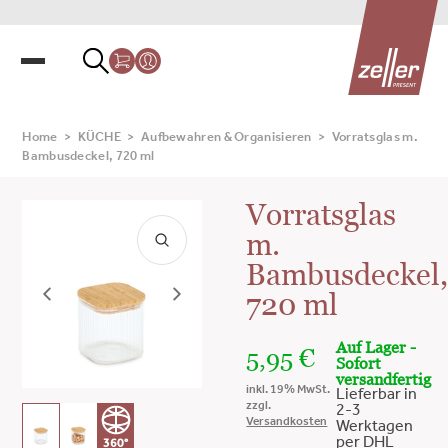
Home
>
KÜCHE
>
Aufbewahren & Organisieren
>
Vorratsglas m.
Bambusdeckel, 720 ml
Vorratsglas
m.
Bambusdeckel
720 ml
Auf Lager -
5,95
€
Sofort
versandfertig
inkl. 19% MwSt.
Lieferbar in
zzgl.
2-3
Versandkosten
Werktagen
per DHL
360°